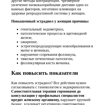
другие методы контрацепции. Чрезмерное
увлечение низкокалорийными диетами один из
важных факторов, негативно влияющих на
здоровье репродуктивной системы у женщин.
Повышенный эстрадиол у женщин причины:
генитальный эндометриоз,
патологические процессы в щитовидной
железе,
ожирение,
эстрогенпродуцирующие новообразования в
матке и яичниках,
нарушение созревания фолликула,
тяжелые печеночные патологии,
фолликулярная киста яичника.
Как повысить показатели
Как повысить эстрадиол? Все действия нужно
согласовывать с гинекологом и эндокринологом.
Самостоятельная терапия гормонами до
консультации у профильных специалистов
вредит женскому организму,
нарушает хрупкий
баланс, усиливает негативную симптоматику,