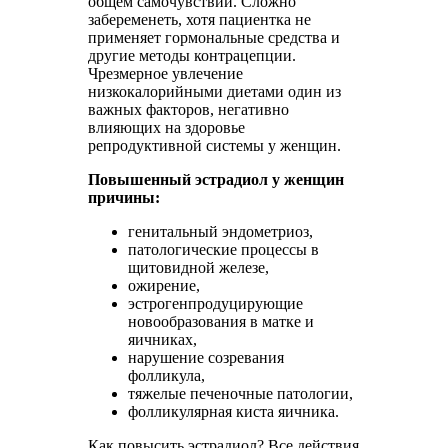
общем самочувствии. Сложно
забеременеть, хотя пациентка не
применяет гормональные средства и
другие методы контрацепции.
Чрезмерное увлечение
низкокалорийными диетами один из
важных факторов, негативно
влияющих на здоровье
репродуктивной системы у женщин.
Повышенный эстрадиол у женщин
причины:
генитальный эндометриоз,
патологические процессы в
щитовидной железе,
ожирение,
эстрогенпродуцирующие
новообразования в матке и
яичниках,
нарушение созревания
фолликула,
тяжелые печеночные патологии,
фолликулярная киста яичника.
Как повысить эстрадиол? Все действия