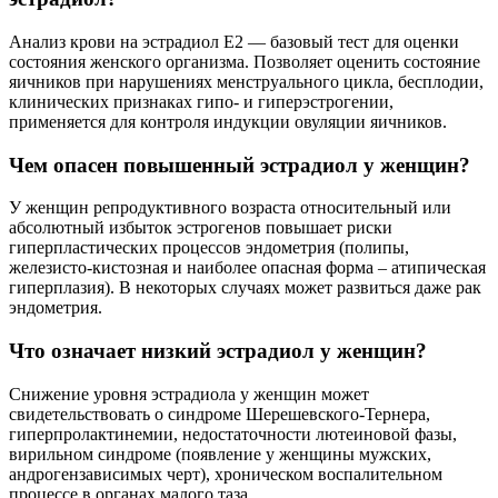
Анализ крови на эстрадиол Е2 — базовый тест для оценки
состояния женского организма. Позволяет оценить состояние
яичников при нарушениях менструального цикла, бесплодии,
клинических признаках гипо- и гиперэстрогении,
применяется для контроля индукции овуляции яичников.
Чем опасен повышенный эстрадиол у женщин?
У женщин репродуктивного возраста относительный или
абсолютный избыток эстрогенов повышает риски
гиперпластических процессов эндометрия (полипы,
железисто-кистозная и наиболее опасная форма – атипическая
гиперплазия). В некоторых случаях может развиться даже рак
эндометрия.
Что означает низкий эстрадиол у женщин?
Снижение уровня эстрадиола у женщин может
свидетельствовать о синдроме Шерешевского-Тернера,
гиперпролактинемии, недостаточности лютеиновой фазы,
вирильном синдроме (появление у женщины мужских,
андрогензависимых черт), хроническом воспалительном
процессе в органах малого таза.