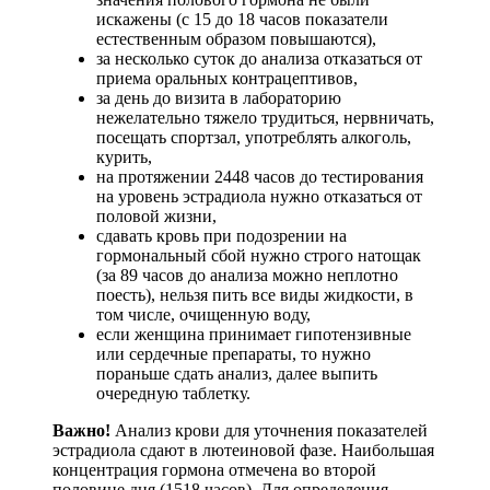
искажены (с 15 до 18 часов показатели
естественным образом повышаются),
за несколько суток до анализа отказаться от
приема оральных контрацептивов,
за день до визита в лабораторию
нежелательно тяжело трудиться, нервничать,
посещать спортзал, употреблять алкоголь,
курить,
на протяжении 2448 часов до тестирования
на уровень эстрадиола нужно отказаться от
половой жизни,
сдавать кровь при подозрении на
гормональный сбой нужно строго натощак
(за 89 часов до анализа можно неплотно
поесть), нельзя пить все виды жидкости, в
том числе, очищенную воду,
если женщина принимает гипотензивные
или сердечные препараты, то нужно
пораньше сдать анализ, далее выпить
очередную таблетку.
Важно!
Анализ крови для уточнения показателей
эстрадиола сдают в лютеиновой фазе. Наибольшая
концентрация гормона отмечена во второй
половине дня (1518 часов). Для определения