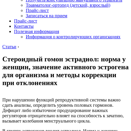
Травматолог-ортопед (детский, взрослый)
Прайс-лист
Записаться на прием
Прайс-лист
Контакты
Полезная информация
Информация о контролирующих организациях
Статьи
›
Стероидный гомон эстрадиол: норма у
женщин, значение активного эстрогена
для организма и методы коррекции
при отклонениях
При нарушении функций репродуктивной системы важно
сдать анализы, определить уровень половых гормонов.
Дефицит либо избыточное продуцирование важных
регуляторов отрицательно влияет на способность к зачатию,
вызывает колебания менструального цикла.
В группу эстрогенов входит эстрадиол. Норма у женщин,