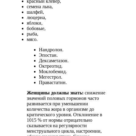
красный клевер,
семена льна,
шалфей,
люцерна,
яблоки,
бобовые,
рыба,
мясо.
Нандролон.
Эпостан.
Дексаметазон.
Октреотид.
Моклобемид.
Мегестрол.
Правастатин.
Женщины должны знать:
снижение
значений половых гормонов часто
развивается при уменьшении
количества жира в организме до
критического уровня. Отклонение в
1015 % от нормы отрицательно
сказывается на регулярности
менструального цикла, настроении,