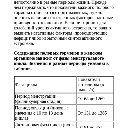
непостоянно в разные периоды жизни. Прежде
чем переживать, что показатели важного полового
гормона отличаются от оптимальных, нужно
оценить наличие естественных факторов, которые
приводят к отклонениям. Если нет причин для
колебаний уровня активного эстрогена, то важно
выявить негативные факторы, провоцирующие
дефицит либо избыточный синтез активного
эстрогена.
Содержание половых гормонов в женском
организме зависит от фазы менструального
цикла. Значения в разные периоды указаны в
таблице:
Показатели
Фаза цикла
эстрадиола (в
пмоль/л)
Период менструации
От 68 до 1269
(фолликулярная стадия)
Период овуляции (пиковые
значения с 10 по 13 день
От 131 до 1365
цикла)
Лютеиновая фаза цикла (после
От 91 до 861