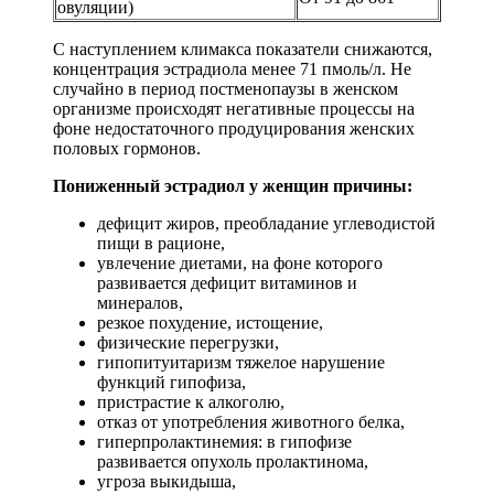
овуляции)
С наступлением климакса показатели снижаются,
концентрация эстрадиола менее 71 пмоль/л. Не
случайно в период постменопаузы в женском
организме происходят негативные процессы на
фоне недостаточного продуцирования женских
половых гормонов.
Пониженный эстрадиол у женщин причины:
дефицит жиров, преобладание углеводистой
пищи в рационе,
увлечение диетами, на фоне которого
развивается дефицит витаминов и
минералов,
резкое похудение, истощение,
физические перегрузки,
гипопитуитаризм тяжелое нарушение
функций гипофиза,
пристрастие к алкоголю,
отказ от употребления животного белка,
гиперпролактинемия: в гипофизе
развивается опухоль пролактинома,
угроза выкидыша,