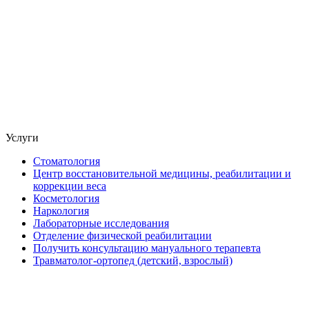
Услуги
Стоматология
Центр восстановительной медицины, реабилитации и
коррекции веса
Косметология
Наркология
Лабораторные исследования
Отделение физической реабилитации
Получить консультацию мануального терапевта
Травматолог-ортопед (детский, взрослый)