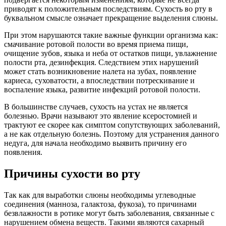
приводят к положительным последствиям. Сухость во рту в
буквальном смысле означает прекращение выделения слюны.
При этом нарушаются такие важные функции организма как:
смачивание ротовой полости во время приема пищи,
очищение зубов, языка и неба от остатков пищи, увлажнение
полости рта, дезинфекция. Следствием этих нарушений
может стать возникновение налета на зубах, появление
кариеса, суховатости, а впоследствии потрескивание и
воспаление языка, развитие инфекций ротовой полости.
В большинстве случаев, сухость на устах не является
болезнью. Врачи называют это явление ксеростомией и
трактуют ее скорее как симптом сопутствующих заболеваний,
а не как отдельную болезнь. Поэтому для устранения данного
недуга, для начала необходимо выявить причину его
появления.
Причины сухости во рту
Так как для выработки слюны необходимы углеводные
соединения (манноза, галактоза, фукоза), то причинами
безвлажности в ротике могут быть заболевания, связанные с
нарушением обмена веществ. Такими являются сахарный