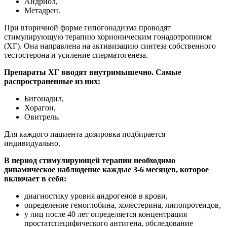
Андриол,
Метадрен.
При вторичной форме гипогонадизма проводят
стимулирующую терапию хорионическим гонадотропином
(ХГ). Она направлена на активизацию синтеза собственного
тестостерона и усиление сперматогенеза.
Препараты ХГ вводят внутримышечно. Самые
распространенные из них:
Бигонадил,
Хорагон,
Овитрель.
Для каждого пациента дозировка подбирается
индивидуально.
В период стимулирующей терапии необходимо
динамическое наблюдение каждые 3-6 месяцев, которое
включает в себя:
диагностику уровня андрогенов в крови,
определение гемоглобина, холестерина, липопротеидов,
у лиц после 40 лет определяется концентрация
простатспецифического антигена, обследование