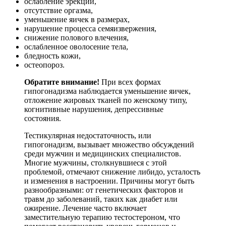
ослабление эрекции,
отсутствие оргазма,
уменьшение яичек в размерах,
нарушение процесса семяизвержения,
снижение полового влечения,
ослабленное оволосение тела,
бледность кожи,
остеопороз.
Обратите внимание!
При всех формах
гипогонадизма наблюдается уменьшение яичек,
отложение жировых тканей по женскому типу,
когнитивные нарушения, депрессивные
состояния.
Тестикулярная недостаточность, или
гипогонадизм, вызывает множество обсуждений
среди мужчин и медицинских специалистов.
Многие мужчины, столкнувшиеся с этой
проблемой, отмечают снижение либидо, усталость
и изменения в настроении. Причины могут быть
разнообразными: от генетических факторов и
травм до заболеваний, таких как диабет или
ожирение. Лечение часто включает
заместительную терапию тестостероном, что