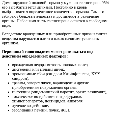
Доминирующий половой гормон у мужчин тестостерон. 95%
его вырабатывается яичками. Постоянно в кровь
выбрасывается определенное количество гормона. Там его
забирают белковые вещества и доставляют в различные
органы. Небольшая часть тестостерона остается в свободном
виде.
Вследствие врожденных или приобретенных причин синтез
вещества нарушается или его плохо начинает усваивать
организм.
Первичный гипогонадизм может развиваться под
действием определенных факторов:
врожденная недоразвитость половых желез,
дисгенезия или аплазия яичек,
хромосомные сбои (синдром Клайнфельтера, XYY
синдром),
травмы, заворот яичек, варикоцеле и другие
приобретенные повреждения органа,
инфекции (эпидемический паротит, орхит, вазикулит),
токсическое воздействие нитрофуранов,
химиопрепаратов, пестицидов, алкоголя,
лучевое воздействие,
заболевания печени, почек, ЖКТ.