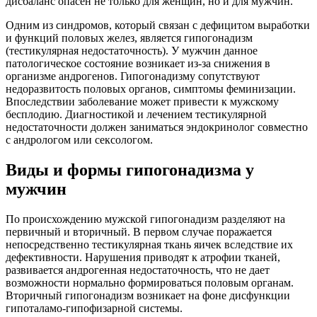
дисбаланс опасен не только для женщин, но и для мужчин.
Одним из синдромов, который связан с дефицитом выработки
и функций половых желез, является гипогонадизм
(тестикулярная недостаточность). У мужчин данное
патологическое состояние возникает из-за снижения в
организме андрогенов. Гипогонадизму сопутствуют
недоразвитость половых органов, симптомы феминизации.
Впоследствии заболевание может привести к мужскому
бесплодию. Диагностикой и лечением тестикулярной
недостаточности должен заниматься эндокринолог совместно
с андрологом или сексологом.
Виды и формы гипогонадизма у
мужчин
По происхождению мужской гипогонадизм разделяют на
первичный и вторичный. В первом случае поражается
непосредственно тестикулярная ткань яичек вследствие их
дефективности. Нарушения приводят к атрофии тканей,
развивается андрогенная недостаточность, что не дает
возможности нормально формироваться половым органам.
Вторичный гипогонадизм возникает на фоне дисфункции
гипоталамо-гипофизарной системы.