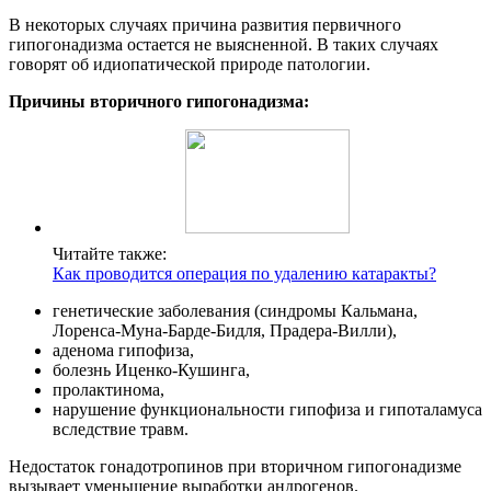
В некоторых случаях причина развития первичного
гипогонадизма остается не выясненной. В таких случаях
говорят об идиопатической природе патологии.
Причины вторичного гипогонадизма:
Читайте также:
Как проводится операция по удалению катаракты?
генетические заболевания (синдромы Кальмана,
Лоренса-Муна-Барде-Бидля, Прадера-Вилли),
аденома гипофиза,
болезнь Иценко-Кушинга,
пролактинома,
нарушение функциональности гипофиза и гипоталамуса
вследствие травм.
Недостаток гонадотропинов при вторичном гипогонадизме
вызывает уменьшение выработки андрогенов.