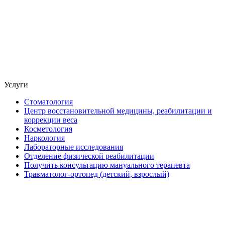
Услуги
Стоматология
Центр восстановительной медицины, реабилитации и
коррекции веса
Косметология
Наркология
Лабораторные исследования
Отделение физической реабилитации
Получить консультацию мануального терапевта
Травматолог-ортопед (детский, взрослый)