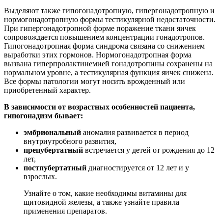
Выделяют также гипогонадотропную, гипергонадотропную и
нормогонадотропную формы тестикулярной недостаточности.
При гипергонадотропной форме поражение ткани яичек
сопровождается повышением концентрации гонадотропов.
Гипогонадотропная форма синдрома связана со снижением
выработки этих гормонов. Нормогонадотропная форма
вызвана гиперпролактинемией гонадотропины сохранены на
нормальном уровне, а тестикулярная функция яичек снижена.
Все формы патологии могут носить врожденный или
приобретенный характер.
В зависимости от возрастных особенностей пациента,
гипогонадизм бывает:
эмбриональный
аномалия развивается в период
внутриутробного развития,
препубертатный
встречается у детей от рождения до 12
лет,
постпубертатный
диагностируется от 12 лет и у
взрослых.
Узнайте о том, какие необходимы витамины для
щитовидной железы, а также узнайте правила
применения препаратов.