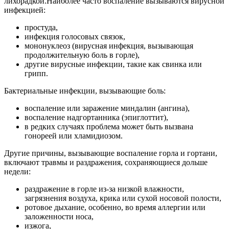
лихорадкой.Наиболее часто воспаление вызываются вирусной
инфекцией:
простуда,
инфекция голосовых связок,
мононуклеоз (вирусная инфекция, вызывающая
продолжительную боль в горле),
другие вирусные инфекции, такие как свинка или
грипп.
Бактериальные инфекции, вызывающие боль:
воспаление или заражение миндалин (ангина),
воспаление надгортанника (эпиглоттит),
в редких случаях проблема может быть вызвана
гонореей или хламидиозом.
Другие причины, вызывающие воспаление горла и гортани,
включают травмы и раздражения, сохраняющиеся дольше
недели:
раздражение в горле из-за низкой влажности,
загрязнения воздуха, крика или сухой носовой полости,
ротовое дыхание, особенно, во время аллергии или
заложенности носа,
изжога,