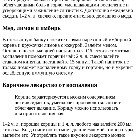
облегчающими боль в горле, уменьшающими воспаление и
ускоряющими заживление слизистых. Достаточно ежедневно
съедать 1–2 ч. л. свежего, предпочтительно, домашнего меда.
Мед, лимон и имбирь
В стеклянную банку сложите слоями нарезанный имбирный
корень и кружочки лимона с кожурой. Залейте медом.
Оставьте несколько дней настаиваться. Облегчить симптомы
воспаления поможет горячий чай: 2 ч. л. смеси залейте
стаканом кипятка, настаивайте 15 минут. Такой напиток не
только поможет воспаленному горлу и гортани, но и укрепит
ослабленную иммунную систему.
Коричное лекарство от воспаления
Корица характеризуется высоким содержанием
антиоксидантов, уменьшает производство слизи и
облегчает дыхание. Корицу можно использовать
для приготовления чая.
1–2 ч. л. порошка корицы и 1 ч. л. любого чая залейте 200 мл
кипятка. Когда напиток остынет до приемлемой температуры,
выпейте его. Употреблять такое вкусное лекарство можно