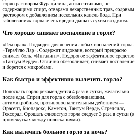
горло раствором Фурацилина, антисептиками, не
содержащими спирт, отварами лекарственных трав, содовым
раствором с добавлением нескольких капель йода. При
заболеваниях горла очень вредно дышать сухим воздухом.
Что хорошо снимает воспаление в горле?
«Гексорал». Подходит для лечения любых воспалений горла.
«ТераФлю Лар». Содержит лидокаин, который прекрасно
снимает боль. «Ингалипт». Недорогое эффективное средство.
«Тантум Верде». Отлично обезболивает, снимает воспаление
и борется с микробами.
Как быстро и эффективно вылечить горло?
Полоскать горло рекомендуется 4 раза в сутки, желательно
после еды. Спреи для горла с обезболивающим,
антимикробным, противовоспалительным действием —
Орасепт, Биопарокс, Каметон, Тантум Верде, Стрепсилс,
Гексорал. Орошать слизистую горла следует 3 раза в сутки (в
промежутках между полосканиями).
Как вылечить больное горло за ночь?