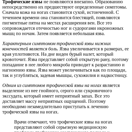
Трофические язвы
не появляются внезапно. Образованию
непосредственно их предшествуют определенные симптомы.
Сначала кожа на ногах становится сухой, истонченной. С
течением времени она становится блестящей, появляются
пигментные пятна на местах расширения вен. Все это
сопровождается отечностью ног и судорогами икроножных
мышц по ночам. Затем появляется небольшая язва.
Характерным симптомом трофической язвы нижних
конечностей является боль.
Язва увеличивается в размерах, ее
края уплотняются. На дне виден бурый налет, который
кровоточит. Язва представляет собой открытую рану, поэтому
попадание в нее любого микроба приводит к разрастанию и
нагноению язвы. Язва может увеличиваться как по площади,
так и углубляться, задевая мышцы, сухожилия и надкостницу.
Одним из симптомов трофической язвы на ногах
является
выделение из нее гнойного, серого или сукровичного
экссудата, который имеет неприятный запах. Все это
доставляет массу неприятных ощущений. Поэтому
необходимо незамедлительно приступать к лечению
трофической язвы на ногах.
Врачи отмечают, что трофические язвы на ногах
представляют собой серьезную медицинскую