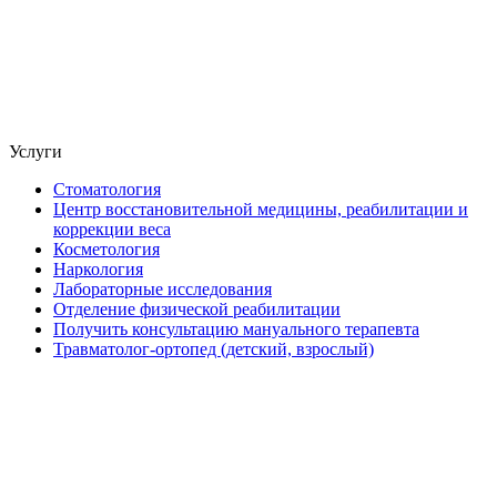
Услуги
Стоматология
Центр восстановительной медицины, реабилитации и
коррекции веса
Косметология
Наркология
Лабораторные исследования
Отделение физической реабилитации
Получить консультацию мануального терапевта
Травматолог-ортопед (детский, взрослый)