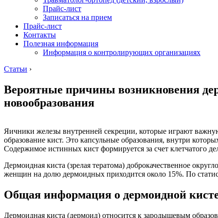
Прайс-лист
Записаться на прием
Прайс-лист
Контакты
Полезная информация
Информация о контролирующих организациях
Статьи
›
Вероятные причины возникновения дер
новообразования
Яичники железы внутренней секреции, которые играют важную
образование кист. Это капсульные образования, внутри котор
Содержимое истинных кист формируется за счет клетчатого де
Дермоидная киста (зрелая тератома) доброкачественное округ
женщин на долю дермоидных приходится около 15%. По статис
Общая информация о дермоидной кист
Дермоидная киста (дермоид) относится к зародышевым образов