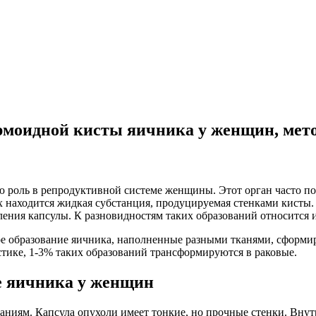
моидной кисты яичника у женщин, мето
 роль в репродуктивной системе женщины. Этот орган часто п
ых находится жидкая субстанция, продуцируемая стенками кист
ления капсулы. К разновидностям таких образований относится и
лое образование яичника, наполненные разными тканями, сформи
тике, 1-3% таких образований трансформируются в раковые.
е яичника у женщин
аниям. Капсула опухоли имеет тонкие, но прочные стенки. Внут