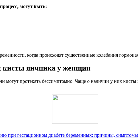
роцесс, могут быть:
еременности, когда происходят существенные колебания гормона
й кисты яичника у женщин
ни могут протекать бессимптомно. Чаще о наличии у них кисты
меню при гестационном диабете беременных: причины, симптомы