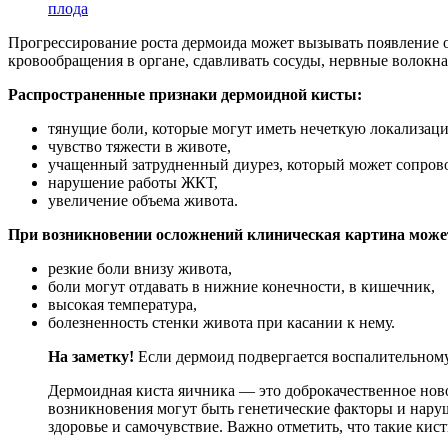
плода
Прогрессирование роста дермоида может вызывать появление о
кровообращения в органе, сдавливать сосуды, нервные волокна
Распространенные признаки дермоидной кисты:
тянущие боли, которые могут иметь нечеткую локализац
чувство тяжести в животе,
учащенный затрудненный диурез, который может сопров
нарушение работы ЖКТ,
увеличение объема живота.
При возникновении осложнений клиническая картина може
резкие боли внизу живота,
боли могут отдавать в нижние конечности, в кишечник,
высокая температура,
болезненность стенки живота при касании к нему.
На заметку!
Если дермоид подвергается воспалительному 
Дермоидная киста яичника — это доброкачественное нов
возникновения могут быть генетические факторы и наруш
здоровье и самочувствие. Важно отметить, что такие кис