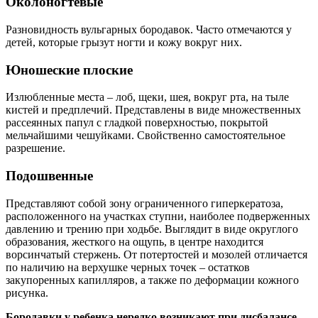
Околоногтевые
Разновидность вульгарных бородавок. Часто отмечаются у
детей, которые грызут ногти и кожу вокруг них.
Юношеские плоские
Излюбленные места – лоб, щеки, шея, вокруг рта, на тыле
кистей и предплечий. Представлены в виде множественных
рассеянных папул с гладкой поверхностью, покрытой
мельчайшими чешуйками. Свойственно самостоятельное
разрешение.
Подошвенные
Представляют собой зону ограниченного гиперкератоза,
расположенного на участках ступни, наиболее подверженных
давлению и трению при ходьбе. Выглядит в виде округлого
образования, жесткого на ощупь, в центре находится
ворсинчатый стержень. От потертостей и мозолей отличается
по наличию на верхушке черных точек – остатков
закупоренных капилляров, а также по деформации кожного
рисунка.
Бородавки у ребенка нередко возникают при дисбалансе