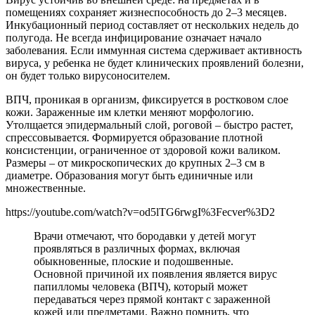
помещениях сохраняет жизнеспособность до 2–3 месяцев.
Инкубационный период составляет от нескольких недель до
полугода. Не всегда инфицирование означает начало
заболевания. Если иммунная система сдерживает активность
вируса, у ребенка не будет клинических проявлений болезни,
он будет только вирусоносителем.
ВПЧ, проникая в организм, фиксируется в ростковом слое
кожи. Зараженные им клетки меняют морфологию.
Утолщается эпидермальный слой, роговой – быстро растет,
спрессовывается. Формируется образование плотной
консистенции, ограниченное от здоровой кожи валиком.
Размеры – от микроскопических до крупных 2–3 см в
диаметре. Образования могут быть единичные или
множественные.
https://youtube.com/watch?v=od5lTG6rwgI%3Fecver%3D2
Врачи отмечают, что бородавки у детей могут
проявляться в различных формах, включая
обыкновенные, плоские и подошвенные.
Основной причиной их появления является вирус
папилломы человека (ВПЧ), который может
передаваться через прямой контакт с зараженной
кожей или предметами. Важно помнить, что