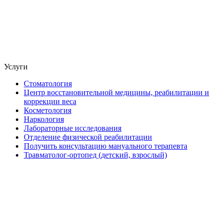
Услуги
Стоматология
Центр восстановительной медицины, реабилитации и
коррекции веса
Косметология
Наркология
Лабораторные исследования
Отделение физической реабилитации
Получить консультацию мануального терапевта
Травматолог-ортопед (детский, взрослый)