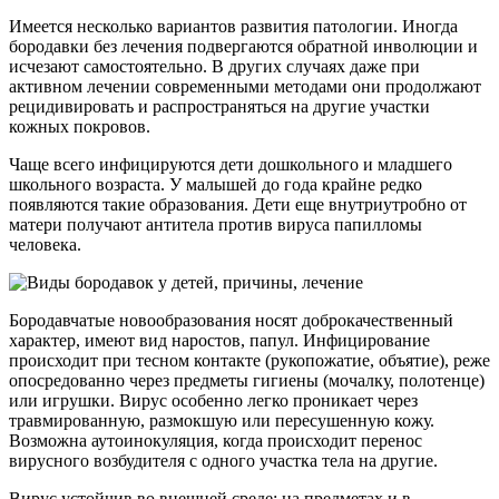
Имеется несколько вариантов развития патологии. Иногда
бородавки без лечения подвергаются обратной инволюции и
исчезают самостоятельно. В других случаях даже при
активном лечении современными методами они продолжают
рецидивировать и распространяться на другие участки
кожных покровов.
Чаще всего инфицируются дети дошкольного и младшего
школьного возраста. У малышей до года крайне редко
появляются такие образования. Дети еще внутриутробно от
матери получают антитела против вируса папилломы
человека.
Бородавчатые новообразования носят доброкачественный
характер, имеют вид наростов, папул. Инфицирование
происходит при тесном контакте (рукопожатие, объятие), реже
опосредованно через предметы гигиены (мочалку, полотенце)
или игрушки. Вирус особенно легко проникает через
травмированную, размокшую или пересушенную кожу.
Возможна аутоинокуляция, когда происходит перенос
вирусного возбудителя с одного участка тела на другие.
Вирус устойчив во внешней среде: на предметах и в