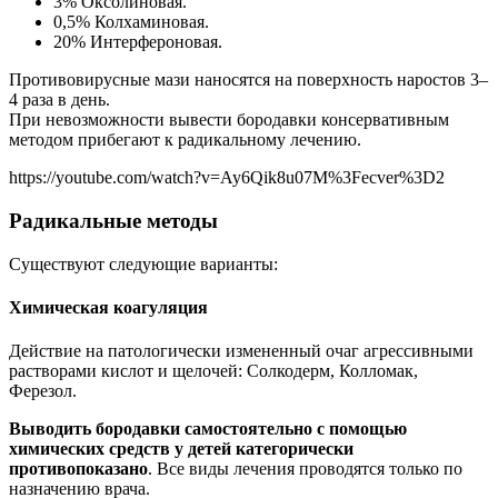
3% Оксолиновая.
0,5% Колхаминовая.
20% Интерфероновая.
Противовирусные мази наносятся на поверхность наростов 3–
4 раза в день.
При невозможности вывести бородавки консервативным
методом прибегают к радикальному лечению.
https://youtube.com/watch?v=Ay6Qik8u07M%3Fecver%3D2
Радикальные методы
Существуют следующие варианты:
Химическая коагуляция
Действие на патологически измененный очаг агрессивными
растворами кислот и щелочей: Солкодерм, Колломак,
Ферезол.
Выводить бородавки самостоятельно с помощью
химических средств у детей категорически
противопоказано
. Все виды лечения проводятся только по
назначению врача.