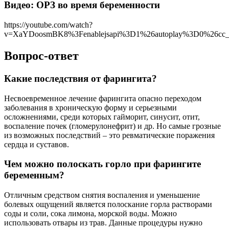
Видео: ОРЗ во время беременности
https://youtube.com/watch?
v=XaYDoosmBK8%3Fenablejsapi%3D1%26autoplay%3D0%26cc_l
Вопрос-ответ
Какие последствия от фарингита?
Несвоевременное лечение фарингита опасно переходом
заболевания в хроническую форму и серьезными
осложнениями, среди которых гайморит, синусит, отит,
воспаление почек (гломерулонефрит) и др. Но самые грозные
из возможных последствий – это ревматические поражения
сердца и суставов.
Чем можно полоскать горло при фарингите
беременным?
Отличным средством снятия воспаления и уменьшение
болевых ощущений является полоскание горла растворами
соды и соли, сока лимона, морской воды. Можно
использовать отвары из трав. Данные процедуры нужно