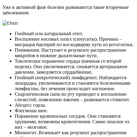
Уже в активной фазе болезни развиваются такие вторичные
заболевания:
Гнойный или катаральный отит.
Воспаление носовых пазух (синуситы). Причина –
миграция бактерий по восходящему пути из ротоглотки.
Пневмония. Наступает в результате распространение
микробов в нижние дыхательные пути.
Токсическое поражение сердца (начиная со второй
недели). Оно увеличивается, снижается артериальное
давление, замедляется сердцебиение.
Гнойный (некротический) лимфаденит. Наблюдается
лихорадка, увеличиваются и становятся болезненными
лимфоузлы, без лечения происходит нагноение.
Скарлатинозная сыпь во рту приводит к воспалению
слизистой, появлению язвочек – развивается стоматит.
Абсцесс горла.
Флегмоны шеи.
Поражение кровеносных сосудов. Они становятся
хрупкими, возможны кровотечения. Самое опасное из
них – мозговое.
Менингит. Возникает как результат распространения