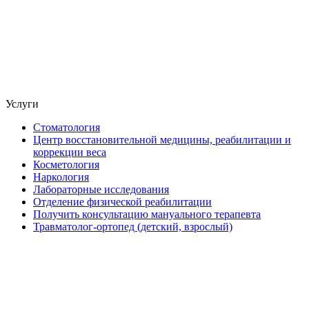
Услуги
Стоматология
Центр восстановительной медицины, реабилитации и
коррекции веса
Косметология
Наркология
Лабораторные исследования
Отделение физической реабилитации
Получить консультацию мануального терапевта
Травматолог-ортопед (детский, взрослый)