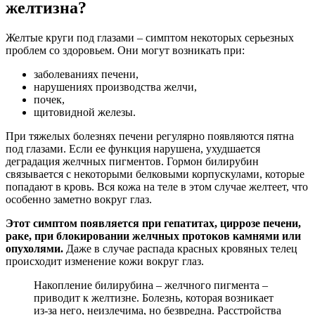
желтизна?
Желтые круги под глазами – симптом некоторых серьезных
проблем со здоровьем. Они могут возникать при:
заболеваниях печени,
нарушениях производства желчи,
почек,
щитовидной железы.
При тяжелых болезнях печени регулярно появляются пятна
под глазами. Если ее функция нарушена, ухудшается
деградация желчных пигментов. Гормон билирубин
связывается с некоторыми белковыми корпускулами, которые
попадают в кровь. Вся кожа на теле в этом случае желтеет, что
особенно заметно вокруг глаз.
Этот симптом появляется при гепатитах, циррозе печени,
раке, при блокировании желчных протоков камнями или
опухолями.
Даже в случае распада красных кровяных телец
происходит изменение кожи вокруг глаз.
Накопление билирубина – желчного пигмента –
приводит к желтизне. Болезнь, которая возникает
из-за него, неизлечима, но безвредна. Расстройства