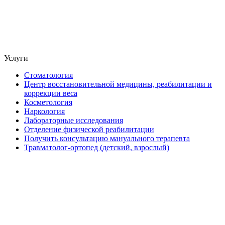
Услуги
Стоматология
Центр восстановительной медицины, реабилитации и
коррекции веса
Косметология
Наркология
Лабораторные исследования
Отделение физической реабилитации
Получить консультацию мануального терапевта
Травматолог-ортопед (детский, взрослый)