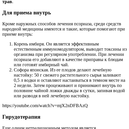
трав
.
Для приема внутрь
Кроме наружных способов лечения псориаза, среди средств
народной медицины имеются и такие, которые помогают при
приеме внутрь:
Корень имбиря. Он является эффективным
естественным иммуномодулятором, выводит токсины из
организма при регулярном употреблении. При лечении
псориаза его добавляют в качестве приправы к блюдам
или готовят имбирный чай.
Софора японская. Из ее плодов делают лечебную
настойку: 50 г свежего растительного сырья заливают
0,5 л водки и оставляют настаиваться в темном месте на
2 недели. Затем процеживают и принимают внутрь по
половине чайной ложки дважды в сутки, запивая водой
или разводя в ней лечебную настойку.
https://youtube.com/watch?v=mjX2nDFBAzQ
Гирудотерапия
Еще одним нетрадиционным методом является