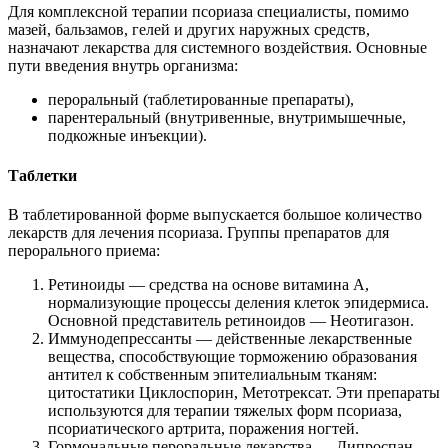
Для комплексной терапии псориаза специалисты, помимо
мазей, бальзамов, гелей и других наружных средств,
назначают лекарства для системного воздействия. Основные
пути введения внутрь организма:
пероральный (таблетированные препараты),
парентеральный (внутривенные, внутримышечные,
подкожные инъекции).
Таблетки
В таблетированной форме выпускается большое количество
лекарств для лечения псориаза. Группы препаратов для
перорального приема:
Ретиноиды — средства на основе витамина А,
нормализующие процессы деления клеток эпидермиса.
Основной представитель ретиноидов — Неотигазон.
Иммунодепрессанты — действенные лекарственные
вещества, способствующие торможению образования
антител к собственным эпителиальным тканям:
цитостатики Циклоспорин, Метотрексат. Эти препараты
используются для терапии тяжелых форм псориаза,
псориатического артрита, поражения ногтей.
Гормональные пероральные лекарства — Дипроспан,