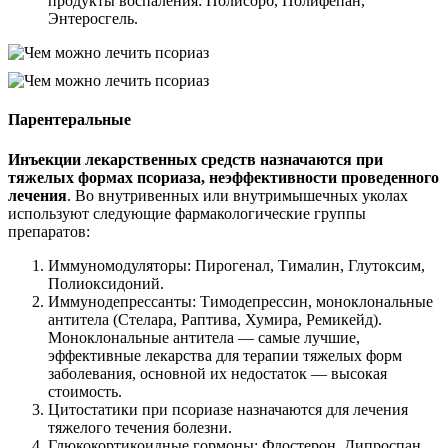
продукты воспаления: Полисорб, Полифепан,
Энтеросгель.
Парентеральные
Инъекции лекарственных средств назначаются при
тяжелых формах псориаза, неэффективности проведенного
лечения
. Во внутривенных или внутримышечных уколах
используют следующие фармакологические группы
препаратов:
Иммуномодуляторы: Пирогенал, Тималин, Глутоксим,
Полиоксидоний.
Иммунодепрессанты: Тимодепрессин, моноклональные
антитела (Стелара, Раптива, Хумира, Ремикейд).
Моноклональные антитела — самые лучшие,
эффективные лекарства для терапии тяжелых форм
заболевания, основной их недостаток — высокая
стоимость.
Цитостатики при псориазе назначаются для лечения
тяжелого течения болезни.
Глюкокортикоидные гормоны: Флостерон, Дипроспан,