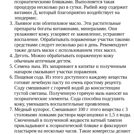
псориатическими бляшками. Выполняется такая
процедура несколько раз в сутки. Рыбий жир содержит
витамин Д, который благоприятно воздействует на
эпидермис.
Льняное или облепиховое масло. Эти растительные
препараты богаты витаминами, минералами. Они
увлажняют кожу, ускоряют ее заживление, устраняют
воспаление. Обрабатывать пораженные участки такими
средствами следует несколько раз в день. Рекомендуют
также делать маски с использованием этих масел.
Деготь. Можно обрабатывать пораженную кожу
обычным аптечным дегтем.
Семена льна. Их запаривают в кипятке и полученным
напаром смазывают участки поражения.
Пищевая сода. Из этого доступного каждому вещества
готовят лечебную пасту по очень простому рецепту.
Соду смешивают с горячей водой до консистенции
густой сметаны. Полученную горячую мазь наносят на
псориатические элементы. Сода способна подсушить
кожу, уменьшить воспалительные проявления.
Медный купорос. Смешивают 100 г этого вещества с 3
столовыми ложками раствора марганцовки и 1,5 л воды.
Смоченный в полученной жидкости ватный тампон
прикладывают к псориатической бляшке и фиксируют
пластырем на несколько часов. Такие компрессы делают