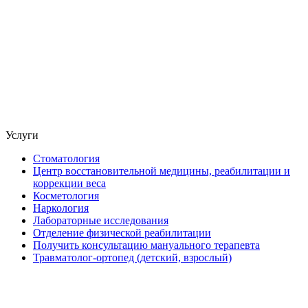
Услуги
Стоматология
Центр восстановительной медицины, реабилитации и
коррекции веса
Косметология
Наркология
Лабораторные исследования
Отделение физической реабилитации
Получить консультацию мануального терапевта
Травматолог-ортопед (детский, взрослый)