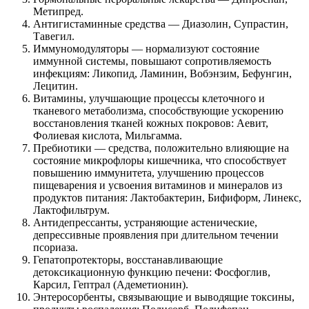
Метипред.
Антигистаминные средства — Диазолин, Супрастин,
Тавегил.
Иммуномодуляторы — нормализуют состояние
иммунной системы, повышают сопротивляемость
инфекциям: Ликопид, Ламинин, Вобэнзим, Бефунгин,
Лецитин.
Витамины, улучшающие процессы клеточного и
тканевого метаболизма, способствующие ускорению
восстановления тканей кожных покровов: Аевит,
Фолиевая кислота, Мильгамма.
Пребиотики — средства, положительно влияющие на
состояние микрофлоры кишечника, что способствует
повышению иммунитета, улучшению процессов
пищеварения и усвоения витаминов и минералов из
продуктов питания: Лактобактерин, Бифиформ, Линекс,
Лактофильтрум.
Антидепрессанты, устраняющие астенические,
депрессивные проявления при длительном течении
псориаза.
Гепатопротекторы, восстанавливающие
детоксикационную функцию печени: Фосфоглив,
Карсил, Гептрал (Адеметионин).
Энтеросорбенты, связывающие и выводящие токсины,