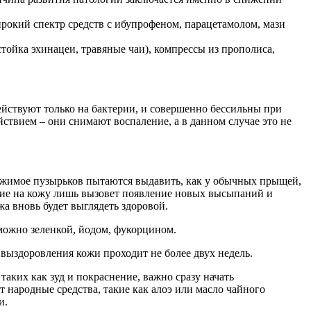
рокий спектр средств с ибупрофеном, парацетамолом, мази
ойка эхинацеи, травяные чаи), компрессы из прополиса,
ействуют только на бактерии, и совершенно бессильны при
ствием – они снимают воспаление, а в данном случае это не
ержимое пузырьков пытаются выдавить, как у обычных прыщей,
дание на кожу лишь вызовет появление новых высыпаний и
а вновь будет выглядеть здоровой.
 можно зеленкой, йодом, фукорцином.
ыздоровления кожи проходит не более двух недель.
аких как зуд и покраснение, важно сразу начать
народные средства, такие как алоэ или масло чайного
и.