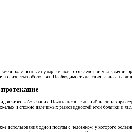
лкие и болезненные пузырьки являются следствием заражения ор
це и слизистых оболочках. Необходимость лечения герпеса на ли
 протекание
идов этого заболевания. Появление высыпаний на лице характерн
елых и сложно излечимых разновидностей этой болячки и явля
даже использования одной посуды с человеком, у которого болезн