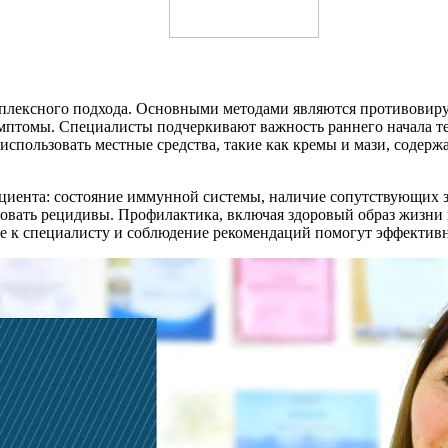
омплексного подхода. Основными методами являются противовир
мптомы. Специалисты подчеркивают важность раннего начала те
 использовать местные средства, такие как кремы и мази, соде
иента: состояние иммунной системы, наличие сопутствующих за
ровать рецидивы. Профилактика, включая здоровый образ жизни 
е к специалисту и соблюдение рекомендаций помогут эффективно