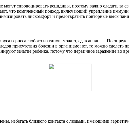
ние могут спровоцировать рецидивы, поэтому важно следить за 
кивают, что комплексный подход, включающий укрепление иммунн
нимизировать дискомфорт и предотвратить повторные высыпани
 вируса герпеса любого из типов, можно, сдав анализы. По опре
следов присутствия болезни в организме нет, то можно сделать 
ируют зачатие ребенка, потому что первичное заражение во вре
ены, избегать близкого контакта с людьми, имеющими герпетич