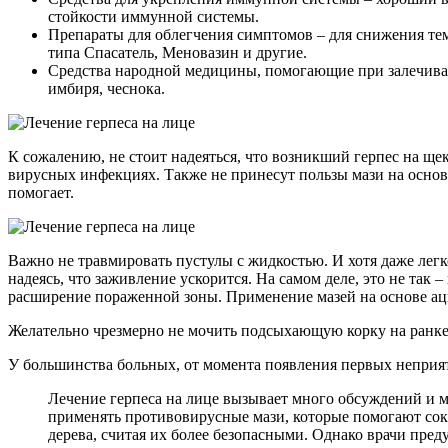
стойкости иммунной системы.
Препараты для облегчения симптомов – для снижения тем
типа Спасатель, Меновазин и другие.
Средства народной медицины, помогающие при залечивани
имбиря, чеснока.
К сожалению, не стоит надеяться, что возникший герпес на ще
вирусных инфекциях. Также не принесут пользы мази на основе
помогает.
Важно не травмировать пустулы с жидкостью. И хотя даже лег
надеясь, что заживление ускорится. На самом деле, это не та
расширение пораженной зоны. Применение мазей на основе ацик
Желательно чрезмерно не мочить подсыхающую корку на ранке 
У большинства больных, от момента появления первых неприя
Лечение герпеса на лице вызывает много обсуждений и м
применять противовирусные мази, которые помогают сок
дерева, считая их более безопасными. Однако врачи пред