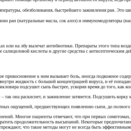
пературы, обезболивания, быстрейшего заживления ран. Это ши
и ран (натуральные масла, сок алоэ) и иммуномодуляторы (наст
ках или на лбу вылечат антибиотики. Препараты этого типа возд
 салициловой кислоты и другие средства с антисептическим дей
кое прикосновение к ним вызывает боль, иногда подкожное сод
к – внутри жидкость с большой концентрацией вируса, и её попа
ловира подсушит сыпь быстрее, ускорив время до того, как кож
– так она раскиснет, и заживление затянется. Подсушить корку
тных ощущений, предшествующих появлению сыпи, до полного в
нений. Многие пациенты отмечают, что при первых симптомах, т
ратить продолжительность высыпаний. Некоторые предпочитают 
упреждают, что такие методы могут не всегда быть эффективным