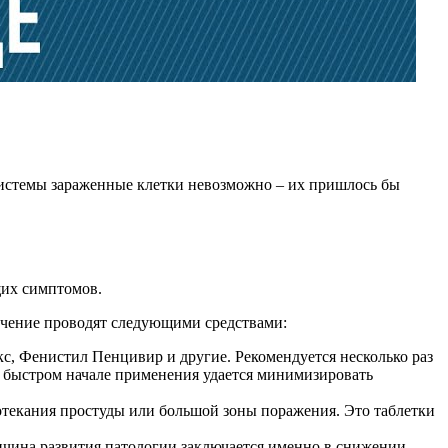
 системы зараженные клетки невозможно – их пришлось бы
щих симптомов.
ечение проводят следующими средствами:
кс, Фенистил Пенцивир и другие. Рекомендуется несколько раз
ри быстром начале применения удается минимизировать
отекания простуды или большой зоны поражения. Это таблетки
ичина развития патологии заключается именно в снижении