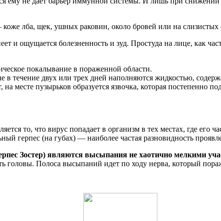
ься ему не дает барьер иммунной системы. И лишь при снижении
 коже лба, щек, ушных раковин, около бровей или на слизистых 
ет и ощущается болезненность и зуд. Простуда на лице, как час
ическое покалывание в пораженной области.
е в течение двух или трех дней наполняются жидкостью, содерж
 на месте пузырьков образуется язвочка, которая постепенно по
.
тся то, что вирус попадает в организм в тех местах, где его ч
ьный герпес (на губах) — наиболее частая разновидность проявл
ерпес Зостер) являются высыпания не хаотично мелкими уча
асть головы. Полоса высыпаний идет по ходу нерва, который по