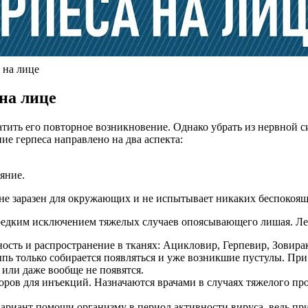
 на лице
на лице
ратить его повторное возникновение. Однако убрать из нервной
ие герпеса направлено на два аспекта:
яние.
 не заразен для окружающих и не испытывает никаких беспокоя
а редким исключением тяжелых случаев опоясывающего лишая. Л
ость и распространение в тканях: Ацикловир, Герпевир, Зовира
сыпь только собирается появляться и уже возникшие пустулы. П
 или даже вообще не появятся.
ров для инъекций. Назначаются врачами в случаях тяжелого пр
ариант помощи организму в период активности вируса, ведь пр