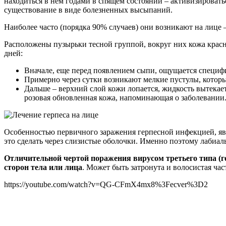
находиться в нем годами в спящем состоянии – активизироват
существование в виде болезненных высыпаний.
Наиболее часто (порядка 90% случаев) они возникают на лице –
Расположены пузырьки тесной группой, вокруг них кожа красне
дней:
Вначале, еще перед появлением сыпи, ощущается специф
Примерно через сутки возникают мелкие пустулы, которы
Дальше – верхний слой кожи лопается, жидкость вытекает,
розовая обновленная кожа, напоминающая о заболевании
Особенностью первичного заражения герпесной инфекцией, являе
это сделать через слизистые оболочки. Именно поэтому лабиал
Отличительной чертой поражения вирусом третьего типа (г
сторон тела или лица
. Может быть затронута и волосистая ч
https://youtube.com/watch?v=QG-CFmX4mx8%3Fecver%3D2