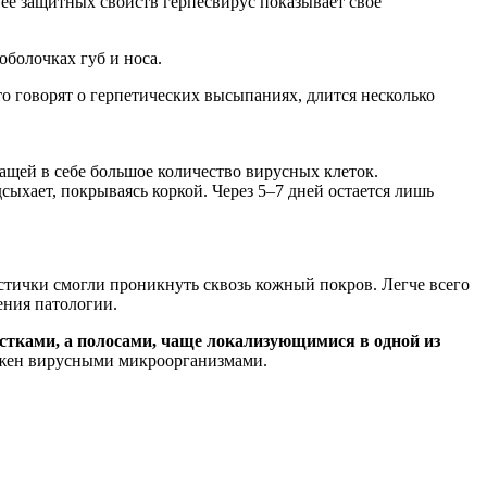
 ее защитных свойств герпесвирус показывает свое
оболочках губ и носа.
то говорят о герпетических высыпаниях, длится несколько
ащей в себе большое количество вирусных клеток.
дсыхает, покрываясь коркой. Через 5–7 дней остается лишь
астички смогли проникнуть сквозь кожный покров. Легче всего
ения патологии.
стками, а полосами, чаще локализующимися в одной из
ражен вирусными микроорганизмами.