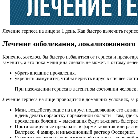
Лечение герпеса на лице за 1 день. Как быстро вылечить герпес
Лечение заболевания, локализованного 
Конечно, хотелось бы быстро избавиться от герпеса и предотв
заменить, а это пока медицина сделать не может. Поэтому лечен
убрать внешние проявления,
укрепить иммунитет, чтобы вернуть вирус в спящее состо
При нахождении герпеса в латентном состоянии человек
Лечение герпеса на лице проводится в домашних условиях, з
Мази, воздействующие на вирус, подавляющие его активн
в день делать обработку пораженной области – там, где 
проявления болезни – высыпания будут заживать быстрее
Противовирусные препараты в форме таблеток или раство
Валтрекс, Фамвир, и инъекционный раствор Фоскарнет.
Средства для укрепления иммунной системы – хороший в