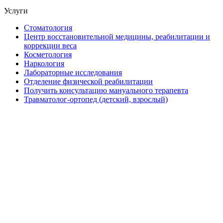
Услуги
Стоматология
Центр восстановительной медицины, реабилитации и
коррекции веса
Косметология
Наркология
Лабораторные исследования
Отделение физической реабилитации
Получить консультацию мануального терапевта
Травматолог-ортопед (детский, взрослый)