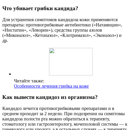
Что убивает грибки кандида?
Для устранения симптомов кандидоза кожи применяются
препараты: противогрибковые антибиотики («Натамицин»,
«Нистатин», «Леворин»), средства группы азолов
(«Миконазол», «Кетоназол», «Клотримазол», «Эконазол») и
др.
Читайте также:
Особенности лечения грибка на коже
Как вывести кандидоз из организма?
Кандидоз лечится противогрибковыми препаратами и в
среднем проходит за 2 недели. При подозрении на симптомы
кандидоза полости рта можно обратиться к терапевту,
стоматологу или гастроэнтерологу, мочеполовой системы — к
гинекологу или урологу, а в остальных случаях — к терапевту.