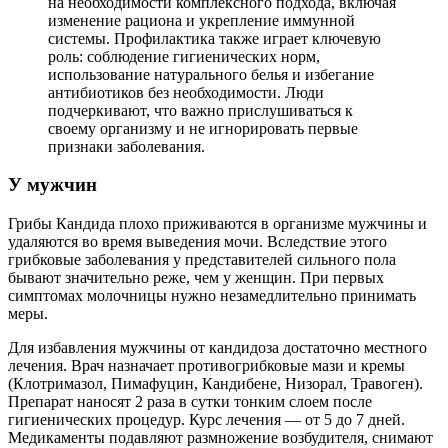
на необходимости комплексного подхода, включая
изменение рациона и укрепление иммунной
системы. Профилактика также играет ключевую
роль: соблюдение гигиенических норм,
использование натурального белья и избегание
антибиотиков без необходимости. Люди
подчеркивают, что важно прислушиваться к
своему организму и не игнорировать первые
признаки заболевания.
У мужчин
Грибы Кандида плохо приживаются в организме мужчины и
удаляются во время выведения мочи. Вследствие этого
грибковые заболевания у представителей сильного пола
бывают значительно реже, чем у женщин. При первых
симптомах молочницы нужно незамедлительно принимать
меры.
Для избавления мужчины от кандидоза достаточно местного
лечения. Врач назначает противогрибковые мази и кремы
(Клотримазол, Пимафуцин, Кандибене, Низорал, Травоген).
Препарат наносят 2 раза в сутки тонким слоем после
гигиенических процедур. Курс лечения — от 5 до 7 дней.
Медикаменты подавляют размножение возбудителя, снимают