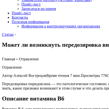
Прайс-лист
Записаться на прием
Прайс-лист
Контакты
Полезная информация
Информация о контролирующих организациях
Статьи
›
Может ли возникнуть передозировка в
Главная » Отравление
Отравление
Автор Алексей ВострецовВремя чтения 7 мин.Просмотры 776
Передозировка пиридоксина — это патологическое состояние, 
знать, какие признаки возникают в этом случае и что делать пр
Описание витамина В6
Витамин В 6, или пиридоксина гидрохлорид, выпускается неско