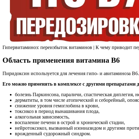
Гипервитаминоз: переизбыток витаминов | К чему приводит пе
Область применения витамина В6
Пиридоксин используется для лечения гипо- и авитаминоза В6.
Его можно применять в комплексе с другими препаратами 
болезнь Паркинсона, параличи, спастическая диплегия, не
дерматиты, в том числе атопический и себорейный, опо
снижение уровня гемоглобина в крови,
токсикоз в период вынашивания плода,
алкогольная зависимость,
воспаление печени в острой и хронической стадии,
нейротоксикоз, вызванный изониазидом и другими прот
врожденный судорожный синдром.