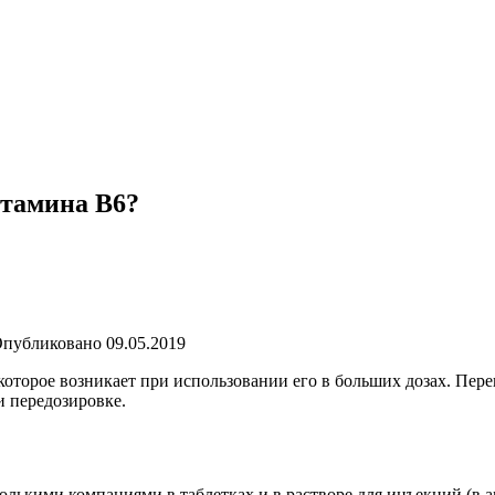
итамина B6?
Опубликовано
09.05.2019
которое возникает при использовании его в больших дозах. Пер
и передозировке.
лькими компаниями в таблетках и в растворе для инъекций (в а