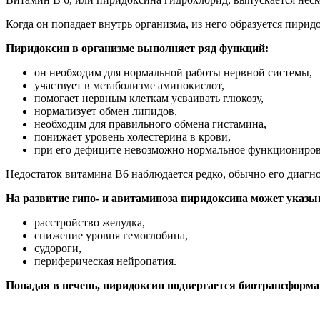
Когда он попадает внутрь организма, из него образуется пирид
Пиридоксин в организме выполняет ряд функций:
он необходим для нормальной работы нервной системы,
участвует в метаболизме аминокислот,
помогает нервным клеткам усваивать глюкозу,
нормализует обмен липидов,
необходим для правильного обмена гистамина,
понижает уровень холестерина в крови,
при его дефиците невозможно нормальное функциониров
Недостаток витамина В6 наблюдается редко, обычно его диагно
На развитие гипо- и авитаминоза пиридоксина может указ
расстройство желудка,
снижение уровня гемоглобина,
судороги,
периферическая нейропатия.
Попадая в печень, пиридоксин подвергается биотрансформа