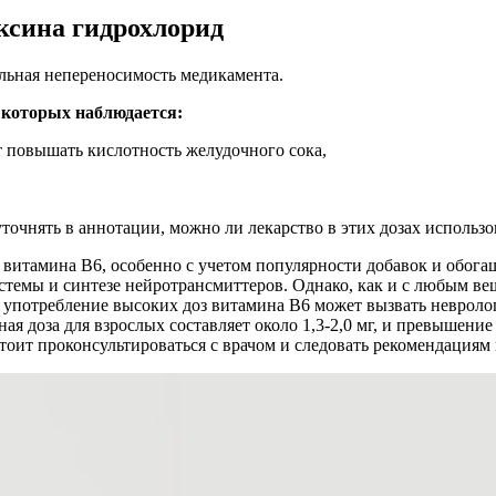
ксина гидрохлорид
льная непереносимость медикамента.
 которых наблюдается:
т повышать кислотность желудочного сока,
очнять в аннотации, можно ли лекарство в этих дозах использов
итамина B6, особенно с учетом популярности добавок и обога
стемы и синтезе нейротрансмиттеров. Однако, как и с любым в
 употребление высоких доз витамина B6 может вызвать невроло
ая доза для взрослых составляет около 1,3-2,0 мг, и превышен
тоит проконсультироваться с врачом и следовать рекомендациям