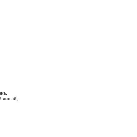
знь,
й лишай,