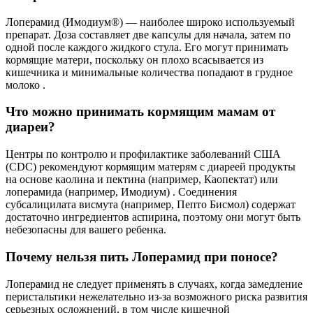
Лоперамид (Имодиум®) — наиболее широко используемый
препарат. Доза составляет две капсулы для начала, затем по
одной после каждого жидкого стула. Его могут принимать
кормящие матери, поскольку он плохо всасывается из
кишечника и минимальные количества попадают в грудное
молоко .
Что можно принимать кормящим мамам от
диареи?
Центры по контролю и профилактике заболеваний США
(CDC) рекомендуют кормящим матерям с диареей продукты
на основе каолина и пектина (например, Каопектат) или
лоперамида (например, Имодиум) . Соединения
субсалицилата висмута (например, Пепто Бисмол) содержат
достаточно ингредиентов аспирина, поэтому они могут быть
небезопасны для вашего ребенка.
Почему нельзя пить Лоперамид при поносе?
Лоперамид не следует применять в случаях, когда замедление
перистальтики нежелательно из-за возможного риска развития
серьезных осложнений, в том числе кишечной