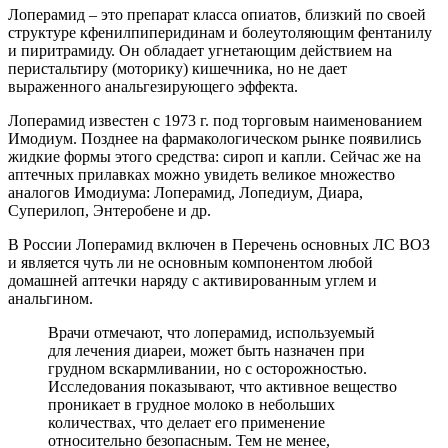
Лоперамид – это препарат класса опиатов, близкий по своей
структуре кфенилпиперидинам и болеутоляющим фентанилу
и пиритрамиду. Он обладает угнетающим действием на
перистальтиру (моторику) кишечника, но не дает
выраженного анальгезирующего эффекта.
Лоперамид известен с 1973 г. под торговым наименованием
Имодиум. Позднее на фармакологическом рынке появились
жидкие формы этого средства: сироп и капли. Сейчас же на
аптечных прилавках можно увидеть великое множество
аналогов Имодиума: Лоперамид, Лопедиум, Диара,
Суперилоп, Энтеробене и др.
В России Лоперамид включен в Перечень основных ЛС ВОЗ
и является чуть ли не основным компонентом любой
домашней аптечки наряду с активированным углем и
анальгином.
Врачи отмечают, что лоперамид, используемый
для лечения диареи, может быть назначен при
грудном вскармливании, но с осторожностью.
Исследования показывают, что активное вещество
проникает в грудное молоко в небольших
количествах, что делает его применение
относительно безопасным. Тем не менее,