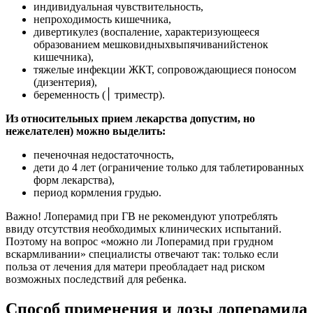
индивидуальная чувствительность,
непроходимость кишечника,
дивертикулез (воспаление, характеризующееся
образованием мешковидныхвыпячиванийстенок
кишечника),
тяжелые инфекции ЖКТ, сопровождающиеся поносом
(дизентерия),
беременность (׀ триместр).
Из относительных прием лекарства допустим, но
нежелателен) можно выделить:
печеночная недостаточность,
дети до 4 лет (ограничение только для таблетированных
форм лекарства),
период кормления грудью.
Важно! Лоперамид при ГВ не рекомендуют употреблять
ввиду отсутствия необходимых клинических испытаний.
Поэтому на вопрос «можно ли Лоперамид при грудном
вскармливании» специалисты отвечают так: только если
польза от лечения для матери преобладает над риском
возможных последствий для ребенка.
Способ применения и дозы лоперамида