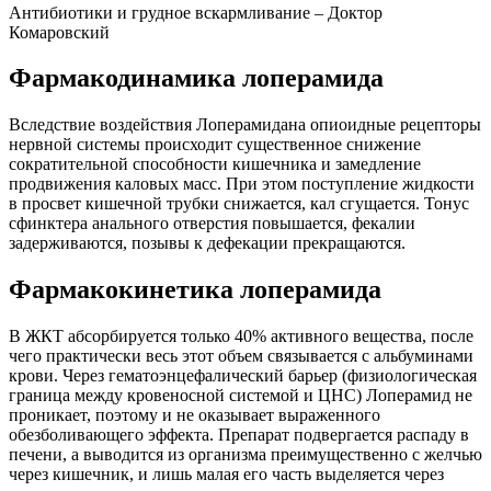
Антибиотики и грудное вскармливание – Доктор
Комаровский
Фармакодинамика лоперамида
Вследствие воздействия Лоперамидана опиоидные рецепторы
нервной системы происходит существенное снижение
сократительной способности кишечника и замедление
продвижения каловых масс. При этом поступление жидкости
в просвет кишечной трубки снижается, кал сгущается. Тонус
сфинктера анального отверстия повышается, фекалии
задерживаются, позывы к дефекации прекращаются.
Фармакокинетика лоперамида
В ЖКТ абсорбируется только 40% активного вещества, после
чего практически весь этот объем связывается с альбуминами
крови. Через гематоэнцефалический барьер (физиологическая
граница между кровеносной системой и ЦНС) Лоперамид не
проникает, поэтому и не оказывает выраженного
обезболивающего эффекта. Препарат подвергается распаду в
печени, а выводится из организма преимущественно с желчью
через кишечник, и лишь малая его часть выделяется через