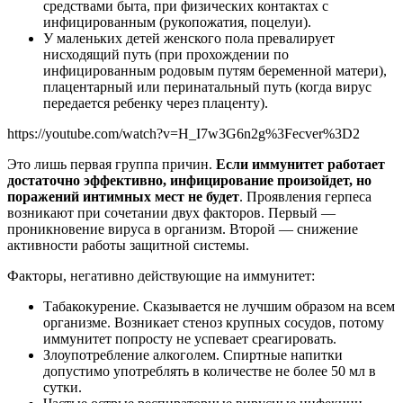
средствами быта, при физических контактах с
инфицированным (рукопожатия, поцелуи).
У маленьких детей женского пола превалирует
нисходящий путь (при прохождении по
инфицированным родовым путям беременной матери),
плацентарный или перинатальный путь (когда вирус
передается ребенку через плаценту).
https://youtube.com/watch?v=H_I7w3G6n2g%3Fecver%3D2
Это лишь первая группа причин.
Если иммунитет работает
достаточно эффективно, инфицирование произойдет, но
поражений интимных мест не будет
. Проявления герпеса
возникают при сочетании двух факторов. Первый —
проникновение вируса в организм. Второй — снижение
активности работы защитной системы.
Факторы, негативно действующие на иммунитет:
Табакокурение. Сказывается не лучшим образом на всем
организме. Возникает стеноз крупных сосудов, потому
иммунитет попросту не успевает среагировать.
Злоупотребление алкоголем. Спиртные напитки
допустимо употреблять в количестве не более 50 мл в
сутки.