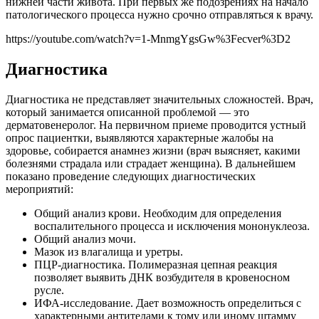
нижней части живота. При первых же подозрениях на начало
патологического процесса нужно срочно отправляться к врачу.
https://youtube.com/watch?v=1-MnmgYgsGw%3Fecver%3D2
Диагностика
Диагностика не представляет значительных сложностей. Врач,
который занимается описанной проблемой — это
дерматовенеролог. На первичном приеме проводится устный
опрос пациентки, выявляются характерные жалобы на
здоровье, собирается анамнез жизни (врач выясняет, какими
болезнями страдала или страдает женщина). В дальнейшем
показано проведение следующих диагностических
мероприятий:
Общий анализ крови. Необходим для определения
воспалительного процесса и исключения мононуклеоза.
Общий анализ мочи.
Мазок из влагалища и уретры.
ПЦР-диагностика. Полимеразная цепная реакция
позволяет выявить ДНК возбудителя в кровеносном
русле.
ИФА-исследование. Дает возможность определиться с
характерными антителами к тому или иному штамму