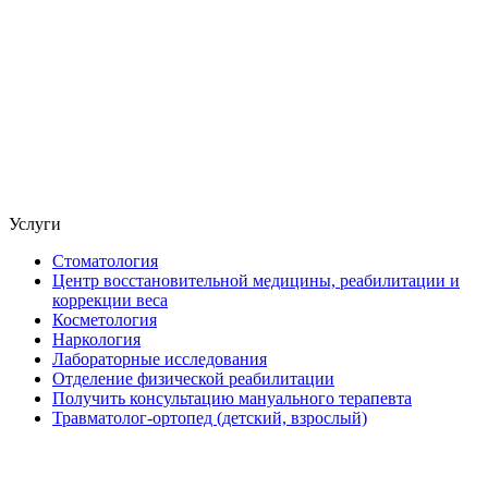
Услуги
Стоматология
Центр восстановительной медицины, реабилитации и
коррекции веса
Косметология
Наркология
Лабораторные исследования
Отделение физической реабилитации
Получить консультацию мануального терапевта
Травматолог-ортопед (детский, взрослый)