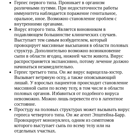
Герпес первого типа. Проникает в организм
различными путями. При недостаточности работы
иммунитета наблюдается поражение генитальное,
оральное, иное. Возможно становление проблем с
внутренними органами.
Вирус второго типа. Является виновником в
подавляющем большинстве клинических случаев.
Выступает тем самым возбудителем, который
провоцирует массивные высыпания в области половых
структур. Дополнительно возможно возникновение
сыпи в области ягодиц, нижней части живота. Вирус
распространяется экспансивно, потому лечение должно
начинаться незамедлительно.
Герпес третьего типа. Он же вирус варицелла-зостер.
Вызывает ветряную оспу, а также опоясывающий
лишай. У взрослых пациентов происходит становление
массивной сыпи по всему телу, в том числе в области
половых органов. Избавиться от подобного вируса
невозможно. Можно лишь перевести его в латентное
состояние.
Простуду на половых структурах может вызывать вирус
герпеса четвертого типа. Он же агент Эпштейна-Барр.
Провоцирует мононуклеоз, одним из симптомов
которого выступает сыпь по всему телу или на
отдельных участках.