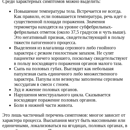
Среди характерных симптомов можно выделить:
Повышение температуры тела. Встречается не всегда.
Как правило, если повышается температура, речь идет о
существенной площади поражения. Значения
термометра находятся на уровне субфебрильных-
фебрильных отметок (около 37,5 градусов и чуть выше).
Это негативный признак, свидетельствующий в пользу
тяжести патогенного процесса.
Выделения из влагалища серозного либо гнойного
характера с резким гнилостным запахом. Не сулят
пациентке ничего хорошего, поскольку свидетельствуют
в пользу восходящего поражения органов малого таза.
Сыпь на половых губах. Выглядит как небольшая
папулезная сыпь единичного либо множественного
характера. Папулы или везикулы заполнены серозным
экссудатам в смеси с гноем.
Зуд и жжение половых органов.
Нарушения менструального цикла. Сказывается
восходящее поражение половых органов.
Боли в нижней части живота.
Это лишь частичный перечень симптомов: многое зависит от
характера процесса. Высыпания могут быть массивными или
единичными, локализоваться на ягодицах, половых органах, в