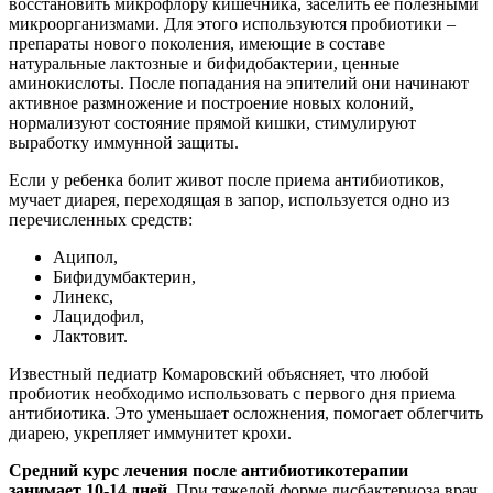
восстановить микрофлору кишечника, заселить ее полезными
микроорганизмами. Для этого используются пробиотики –
препараты нового поколения, имеющие в составе
натуральные лактозные и бифидобактерии, ценные
аминокислоты. После попадания на эпителий они начинают
активное размножение и построение новых колоний,
нормализуют состояние прямой кишки, стимулируют
выработку иммунной защиты.
Если у ребенка болит живот после приема антибиотиков,
мучает диарея, переходящая в запор, используется одно из
перечисленных средств:
Аципол,
Бифидумбактерин,
Линекс,
Лацидофил,
Лактовит.
Известный педиатр Комаровский объясняет, что любой
пробиотик необходимо использовать с первого дня приема
антибиотика. Это уменьшает осложнения, помогает облегчить
диарею, укрепляет иммунитет крохи.
Средний курс лечения после антибиотикотерапии
занимает 10-14 дней.
При тяжелой форме дисбактериоза врач