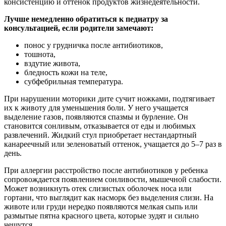
консистенцию и оттенок продуктов жизнедеятельности.
Лучше немедленно обратиться к педиатру за
консультацией, если родители замечают:
понос у грудничка после антибиотиков,
тошнота,
вздутие живота,
бледность кожи на теле,
субфебрильная температура.
При нарушении моторики дите сучит ножками, подтягивает
их к животу для уменьшения боли. У него учащается
выделение газов, появляются спазмы и бурление. Он
становится сонливым, отказывается от еды и любимых
развлечений. Жидкий стул приобретает нестандартный
канареечный или зеленоватый оттенок, учащается до 5–7 раз в
день.
При аллергии расстройство после антибиотиков у ребенка
сопровождается появлением сонливости, мышечной слабости.
Может возникнуть отек слизистых оболочек носа или
гортани, что выглядит как насморк без выделения слизи. На
животе или груди нередко появляются мелкая сыпь или
размытые пятна красного цвета, которые зудят и сильно
чешутся.