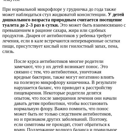
При нормальной микрофлоре у грудничка до года также
может наблюдаться стул жидковатой консистенции.
У детей
дошкольного возраста природным считается посещение
туалета до 2–3 раз в сутки.
Это может быть взаимосвязано с
превышением в рационе сахара, жира или сдобных
продуктов. Диарея от антибиотиков у ребенка требует
лечения, если в кале встречаются непереваренные остатки
пищи, присутствует кислый или гнилостный запах, пена,
слизь.
После курса антибиотиков многие родители
замечают, что у их детей возникает понос. Это
связано с тем, что антибиотики, уничтожая
вредные бактерии, также могут негативно влиять
на полезную микрофлору кишечника. В результате
нарушается баланс, что приводит к расстройству
пищеварения. Некоторые родители делятся
опытом, что после завершения лечения они начали
давать детям пробиотики, чтобы восстановить
нормальную флору. Важно помнить, что понос
может быть не только следствием антибиотиков,
но и признаком других заболеваний. Поэтому,
если симптомы не проходят, стоит обратиться к
врачу. Поддержание водного баланса и правильное