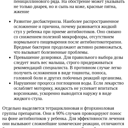
пенициллинового ряда. На обострение может указывать
не только диарея, но и сыпь на коже, красные пятна,
жжение
Развитие дисбактериоза. Наиболее распространенное
осложнение и причина, почему развивается жидкий
стул у ребенка при приеме антибиотиков. Оно связано
со снижением полезной микрофлоры, отсутствием
нормального пищеварения после антибиотикотерапии.
Вредные бактерии продолжают активно размножаться,
что вызывает болезненные проблемы.
Превышение дозировки. Для правильного выбора дозы
следует знать вес малыша, строго придерживаться
рекомендаций специалиста. В противном случае легко
получить осложнения в виде тошноты, поноса,
головной боли и других побочных реакций организма.
Нарушение процесса поглощения воды. Если лекарство
ослабляет моторику, жидкость не успевает впитаться
ворсинками, ускоренно выводится наружу в виде
жидкого стула.
Отдельно выделяется тетрациклиновая и фторхиноловая
группы препаратов. Они в 90% случаев провоцируют понос
на фоне антибиотиков у ребенка. Для эффективности лечения
они вызывают сложнейшие химические реакции, отличаются