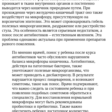
проникает в ткани внутренних органов и постепенно
выводится через кишечник природным путем. При
прохождении через желудочно-кишечный тракт оно также
воздействует на микрофлору, присутствующую на
ворсинчатом эпителии. Это может спровоцировать гибель
полезных микроорганизмов, раздражение или расстройство
стула. Эта особенность является серьезным недостатком, а
понос после антибиотиков – естественным явлением. Эта
проблема одинаково актуальна при применении препаратов
разного поколения.
По мнению врачей, понос у ребенка после курса
антибиотиков часто обусловлен нарушением
баланса микрофлоры кишечника. Антибиотики,
действуя на патогенные бактерии, также
уничтожают полезные микроорганизмы, что
может приводить к дисбактериозу. В результате
нарушается процесс пищеварения, и возникают
симптомы, такие как понос. Врачи подчеркивают,
что важно следить за состоянием ребенка и при
появлении подобных симптомов обратиться к
специалисту. Для восстановления нормальной
микрофлоры могут быть рекомендованы
пробиотики и пребиотики. Также важно
обеспечить ребенку достаточное количество