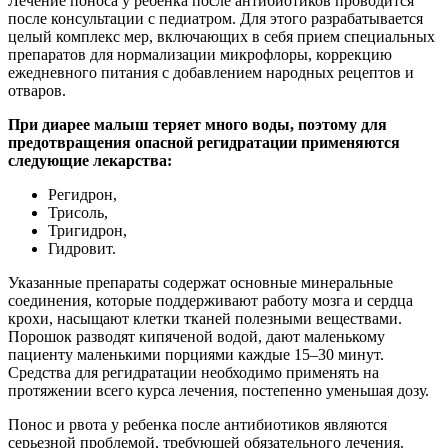
Лечение поноса у ребенка после антибиотиков проводится
после консультации с педиатром. Для этого разрабатывается
целый комплекс мер, включающих в себя прием специальных
препаратов для нормализации микрофлоры, коррекцию
ежедневного питания с добавлением народных рецептов и
отваров.
При диарее малыш теряет много воды, поэтому для
предотвращения опасной регидратации применяются
следующие лекарства:
Регидрон,
Трисоль,
Тригидрон,
Гидровит.
Указанные препараты содержат основные минеральные
соединения, которые поддерживают работу мозга и сердца
крохи, насыщают клетки тканей полезными веществами.
Порошок разводят кипяченой водой, дают маленькому
пациенту маленькими порциями каждые 15–30 минут.
Средства для регидратации необходимо применять на
протяжении всего курса лечения, постепенно уменьшая дозу.
Понос и рвота у ребенка после антибиотиков являются
серьезной проблемой, требующей обязательного лечения.