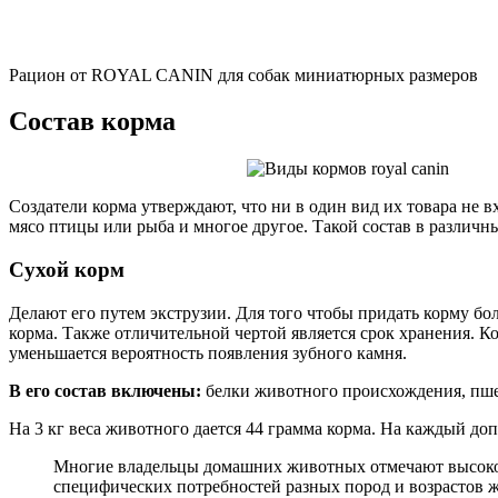
Рацион от ROYAL CANIN для собак миниатюрных размеров
Состав корма
Создатели корма утверждают, что ни в один вид их товара не в
мясо птицы или рыба и многое другое. Такой состав в различны
Сухой корм
Делают его путем экструзии. Для того чтобы придать корму б
корма. Также отличительной чертой является срок хранения. К
уменьшается вероятность появления зубного камня.
В его состав включены:
белки животного происхождения, пше
На 3 кг веса животного дается 44 грамма корма. На каждый до
Многие владельцы домашних животных отмечают высокое к
специфических потребностей разных пород и возрастов ж