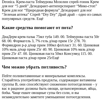
Deonica. Крем-паста Теймурова Мозолин спрей-тоник Крем
для ног “5 дней” Дезодорант-антиперспирант “Мико-стоп”
Крем для ног “Природная формула” Дезодорант для ног
“Зеленая аптека” Спрей “Dry Dry” Драй драй – одно из самых
популярных средств. Ещё
Какие средства помогают от пота?
ДиаДерм крем-тальк 75мл туба 149. 00. Теймурова паста 50г
68. 00. Формагель 3, 7% гель д/нар прим 15г 278. 70.
Формидрон р-р д/нар прим 100мл фл/пласт 31. 60. Цинковая
10% мазь д/нар прим 25г 40. 90. Цинковая 10% мазь д/нар
прим 25г 47. 00. Цинковая паста 50мл Консумед 115. 00.
Цинковая паста д/нар прим 25гЕщё
Чем можно убрать потливость?
Пейте поливитаминные и минеральные комплексы.
Старайтесь употреблять продукты, содержащие витамины
группы В, они способствуют снижению потоотделения – у
вас в рационе должны быть овощи, цельнозерновые, яйца,
бобы. Чаще ешьте овощные супы без соли, и вы
незамедлительно заметите уменьшение потоотделения.