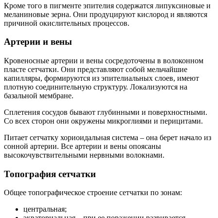
Кроме того в пигменте эпителия содержатся липуксиновые и
меланиновые зерна. Они продуцируют кислород и являются
причиной окислительных процессов.
Артерии и вены
Кровеносные артерии и вены сосредоточены в волоконном
пласте сетчатки. Они представляют собой мельчайшие
капилляры, формируются из эпителиальных слоев, имеют
плотную соединительную структуру. Локализуются на
базальной мембране.
Сплетения сосудов бывают глубинными и поверхностными.
Со всех сторон они окружены микроглиями и перицитами.
Питает сетчатку хориоидальная система – она берет начало из
сонной артерии. Все артерии и вены опоясаны
высокочувствительными нервными волокнами.
Топография сетчатки
Общее топографическое строение сетчатки по зонам:
центральная;
экваториальная – при ее поражении развивается