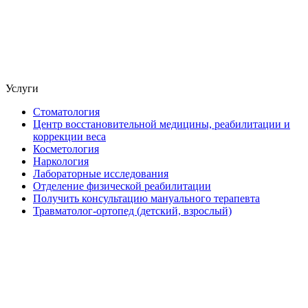
Услуги
Стоматология
Центр восстановительной медицины, реабилитации и
коррекции веса
Косметология
Наркология
Лабораторные исследования
Отделение физической реабилитации
Получить консультацию мануального терапевта
Травматолог-ортопед (детский, взрослый)