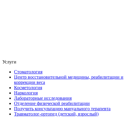
Услуги
Стоматология
Центр восстановительной медицины, реабилитации и
коррекции веса
Косметология
Наркология
Лабораторные исследования
Отделение физической реабилитации
Получить консультацию мануального терапевта
Травматолог-ортопед (детский, взрослый)