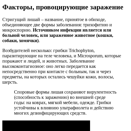
Факторы, провоцирующие заражение
Стригущий лишай – название, принятое в обиходе,
объединяющее две формы заболевания: трихофитию и
микроспорию.
Источником инфекции является или
больной человек, или зараженное животное (кошки,
собаки, хомячки)
.
Возбудителей несколько: грибки Trichophyton,
паразитирующие на теле человека, и Microsporum, которые
поражают и людей, и животных. Заболевание
высококонтагиозное: оно легко передается как
непосредственно при контакте с больным, так и через
предметы, на которых остались чешуйки кожи, волосы,
шерсть.
Споровые формы лишая сохраняют вирулентность
(способность к заражению) во внешней среде
годы: на коврах, мягкой мебели, одежде. Грибки
устойчивы к влиянию ультрафиолета и действию
многих дезинфицирующих средств.