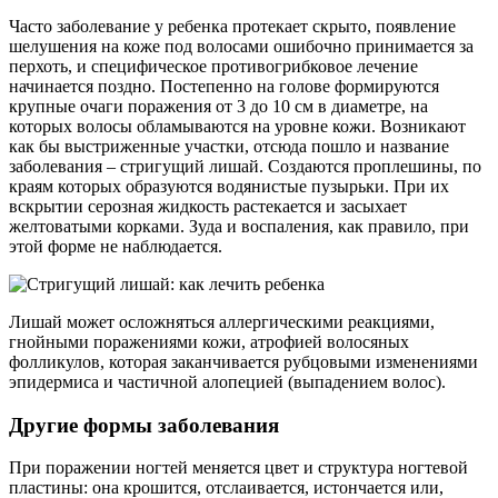
Часто заболевание у ребенка протекает скрыто, появление
шелушения на коже под волосами ошибочно принимается за
перхоть, и специфическое противогрибковое лечение
начинается поздно. Постепенно на голове формируются
крупные очаги поражения от 3 до 10 см в диаметре, на
которых волосы обламываются на уровне кожи. Возникают
как бы выстриженные участки, отсюда пошло и название
заболевания – стригущий лишай. Создаются проплешины, по
краям которых образуются водянистые пузырьки. При их
вскрытии серозная жидкость растекается и засыхает
желтоватыми корками. Зуда и воспаления, как правило, при
этой форме не наблюдается.
Лишай может осложняться аллергическими реакциями,
гнойными поражениями кожи, атрофией волосяных
фолликулов, которая заканчивается рубцовыми изменениями
эпидермиса и частичной алопецией (выпадением волос).
Другие формы заболевания
При поражении ногтей меняется цвет и структура ногтевой
пластины: она крошится, отслаивается, истончается или,