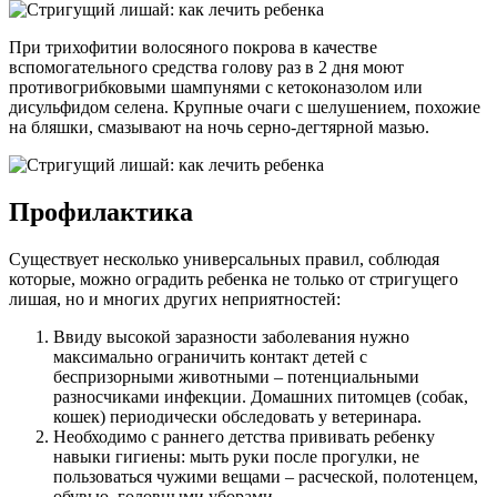
При трихофитии волосяного покрова в качестве
вспомогательного средства голову раз в 2 дня моют
противогрибковыми шампунями с кетоконазолом или
дисульфидом селена. Крупные очаги с шелушением, похожие
на бляшки, смазывают на ночь серно-дегтярной мазью.
Профилактика
Существует несколько универсальных правил, соблюдая
которые, можно оградить ребенка не только от стригущего
лишая, но и многих других неприятностей:
Ввиду высокой заразности заболевания нужно
максимально ограничить контакт детей с
беспризорными животными – потенциальными
разносчиками инфекции. Домашних питомцев (собак,
кошек) периодически обследовать у ветеринара.
Необходимо с раннего детства прививать ребенку
навыки гигиены: мыть руки после прогулки, не
пользоваться чужими вещами – расческой, полотенцем,
обувью, головными уборами.