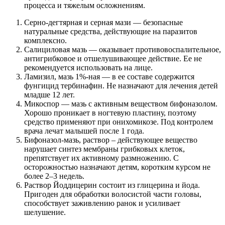
процесса и тяжелым осложнениям.
Серно-дегтярная и серная мази — безопасные
натуральные средства, действующие на паразитов
комплексно.
Салициловая мазь — оказывает противовоспалительное,
антигрибковое и отшелушивающее действие. Ее не
рекомендуется использовать на лице.
Ламизил, мазь 1%-ная — в ее составе содержится
фунгицид тербинафин. Не назначают для лечения детей
младше 12 лет.
Микоспор — мазь с активным веществом бифоназолом.
Хорошо проникает в ногтевую пластину, поэтому
средство применяют при онихомикозе. Под контролем
врача лечат малышей после 1 года.
Бифоназол-мазь, раствор – действующее вещество
нарушает синтез мембраны грибковых клеток,
препятствует их активному размножению. С
осторожностью назначают детям, коротким курсом не
более 2–3 недель.
Раствор Йоддицерин состоит из глицерина и йода.
Пригоден для обработки волосистой части головы,
способствует заживлению ранок и усиливает
шелушение.