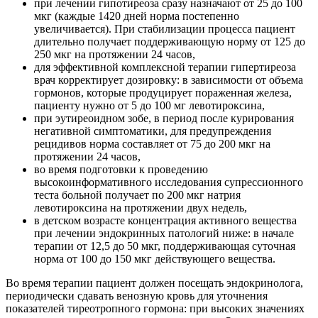
при лечении гипотиреоза сразу назначают от 25 до 100
мкг (каждые 1420 дней норма постепенно
увеличивается). При стабилизации процесса пациент
длительно получает поддерживающую норму от 125 до
250 мкг на протяжении 24 часов,
для эффективной комплексной терапии гипертиреоза
врач корректирует дозировку: в зависимости от объема
гормонов, которые продуцирует пораженная железа,
пациенту нужно от 5 до 100 мг левотироксина,
при эутиреоидном зобе, в период после курирования
негативной симптоматики, для предупреждения
рецидивов норма составляет от 75 до 200 мкг на
протяжении 24 часов,
во время подготовки к проведению
высокоинформативного исследования супрессионного
теста больной получает по 200 мкг натрия
левотироксина на протяжении двух недель,
в детском возрасте концентрация активного вещества
при лечении эндокринных патологий ниже: в начале
терапии от 12,5 до 50 мкг, поддерживающая суточная
норма от 100 до 150 мкг действующего вещества.
Во время терапии пациент должен посещать эндокринолога,
периодически сдавать венозную кровь для уточнения
показателей тиреотропного гормона: при высоких значениях