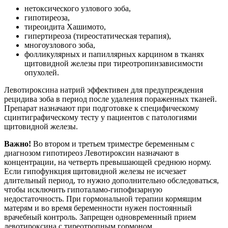
нетоксического узлового зоба,
гипотиреоза,
тиреоидита Хашимото,
гипертиреоза (тиреостатическая терапия),
многоузлового зоба,
фолликулярных и папиллярных карцином в тканях
щитовидной железы при тиреотропинзависимости
опухолей.
Левотироксина натрий эффективен для предупреждения
рецидива зоба в период после удаления пораженных тканей.
Препарат назначают при подготовке к специфическому
сцинтиграфическому тесту у пациентов с патологиями
щитовидной железы.
Важно!
Во втором и третьем триместре беременным с
диагнозом гипотиреоз Левотироксин назначают в
концентрации, на четверть превышающей среднюю норму.
Если гипофункция щитовидной железы не исчезает
длительный период, то нужно дополнительно обследоваться,
чтобы исключить гипоталамо-гипофизарную
недостаточность. При гормональной терапии кормящим
матерям и во время беременности нужен постоянный
врачебный контроль. Запрещен одновременный прием
левотироксина с тиреотропным гормоном.