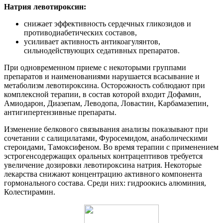
Натрия левотироксин:
снижает эффективность сердечных гликозидов и
противодиабетических составов,
усиливает активность антикоагулянтов,
сильнодействующих седативных препаратов.
При одновременном приеме с некоторыми группами
препаратов и наименованиями нарушается всасывание и
метаболизм левотироксина. Осторожность соблюдают при
комплексной терапии, в состав которой входит Дофамин,
Амиодарон, Диазепам, Леводопа, Ловастин, Карбамазепин,
антигипертензивные препараты.
Изменение белкового связывания анализы показывают при
сочетании с салицилатами, Фуросемидом, анаболическими
стероидами, Тамоксифеном. Во время терапии с применением
эстрогенсодержащих оральных контрацептивов требуется
увеличение дозировки левотироксина натрия. Некоторые
лекарства снижают концентрацию активного компонента
гормонального состава. Среди них: гидроокись алюминия,
Колестирамин.