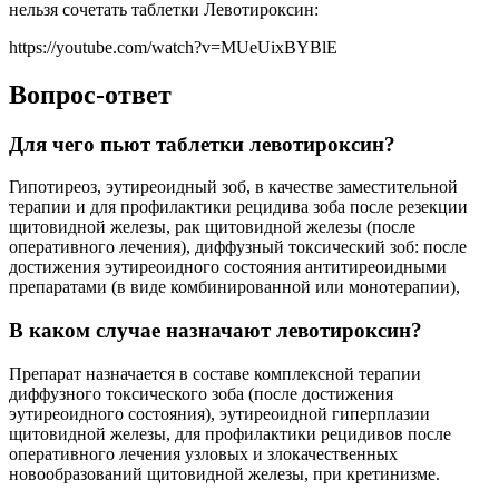
нельзя сочетать таблетки Левотироксин:
https://youtube.com/watch?v=MUeUixBYBlE
Вопрос-ответ
Для чего пьют таблетки левотироксин?
Гипотиреоз, эутиреоидный зоб, в качестве заместительной
терапии и для профилактики рецидива зоба после резекции
щитовидной железы, рак щитовидной железы (после
оперативного лечения), диффузный токсический зоб: после
достижения эутиреоидного состояния антитиреоидными
препаратами (в виде комбинированной или монотерапии),
В каком случае назначают левотироксин?
Препарат назначается в составе комплексной терапии
диффузного токсического зоба (после достижения
эутиреоидного состояния), эутиреоидной гиперплазии
щитовидной железы, для профилактики рецидивов после
оперативного лечения узловых и злокачественных
новообразований щитовидной железы, при кретинизме.