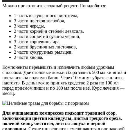
Можно приготовить сложный рецепт. Понадобятся:
1 часть высушенного чистотела,
3 части цветков зверобоя,
3 части череды,
2 части корней и стеблей девясила,
2 части соцветий бузины черной,
3 части корневищ аира,
2 части брусничных листочков,
2 части кукурузных рыльцев,
2 части хвоща.
Компоненты перемешать и измельчить любым удобным
способом. Две столовые ложки сбора залить 500 мл кипятка и
поставить на водяную баню. Через 10 минут убрать с плиты,
настоять. В день нужно принять средство 2 раза по 100 мл
перед приемом пищи и по 100 мл после нее. Курс лечения —
месяц.
Для очищающих компрессов подходит травяной сбор,
включающий цветки календулы, листья грецкого ореха,
полевой хвощ, чистотел, листья лопуха и черной
смородины
. Сухие ингредиенты смешиваются в одинаковой