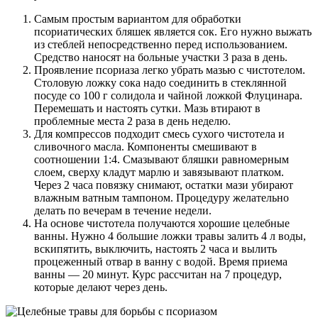
Самым простым вариантом для обработки
псориатических бляшек является сок. Его нужно выжать
из стеблей непосредственно перед использованием.
Средство наносят на больные участки 3 раза в день.
Проявление псориаза легко убрать мазью с чистотелом.
Столовую ложку сока надо соединить в стеклянной
посуде со 100 г солидола и чайной ложкой Флуцинара.
Перемешать и настоять сутки. Мазь втирают в
проблемные места 2 раза в день неделю.
Для компрессов подходит смесь сухого чистотела и
сливочного масла. Компоненты смешивают в
соотношении 1:4. Смазывают бляшки равномерным
слоем, сверху кладут марлю и завязывают платком.
Через 2 часа повязку снимают, остатки мази убирают
влажным ватным тампоном. Процедуру желательно
делать по вечерам в течение недели.
На основе чистотела получаются хорошие целебные
ванны. Нужно 4 большие ложки травы залить 4 л воды,
вскипятить, выключить, настоять 2 часа и вылить
процеженный отвар в ванну с водой. Время приема
ванны — 20 минут. Курс рассчитан на 7 процедур,
которые делают через день.