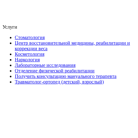
Услуги
Стоматология
Центр восстановительной медицины, реабилитации и
коррекции веса
Косметология
Наркология
Лабораторные исследования
Отделение физической реабилитации
Получить консультацию мануального терапевта
Травматолог-ортопед (детский, взрослый)