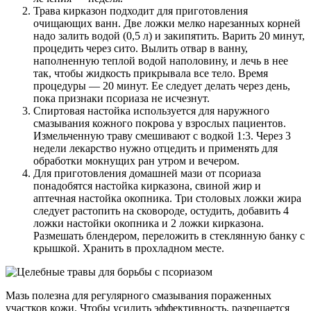
Трава кирказон подходит для приготовления
очищающих ванн. Две ложки мелко нарезанных корней
надо залить водой (0,5 л) и закипятить. Варить 20 минут,
процедить через сито. Вылить отвар в ванну,
наполненную теплой водой наполовину, и лечь в нее
так, чтобы жидкость прикрывала все тело. Время
процедуры — 20 минут. Ее следует делать через день,
пока признаки псориаза не исчезнут.
Спиртовая настойка используется для наружного
смазывания кожного покрова у взрослых пациентов.
Измельченную траву смешивают с водкой 1:3. Через 3
недели лекарство нужно отцедить и применять для
обработки мокнущих ран утром и вечером.
Для приготовления домашней мази от псориаза
понадобятся настойка кирказона, свиной жир и
аптечная настойка окопника. Три столовых ложки жира
следует растопить на сковороде, остудить, добавить 4
ложки настойки окопника и 2 ложки кирказона.
Размешать блендером, переложить в стеклянную банку с
крышкой. Хранить в прохладном месте.
Мазь полезна для регулярного смазывания пораженных
участков кожи. Чтобы усилить эффективность, разрешается