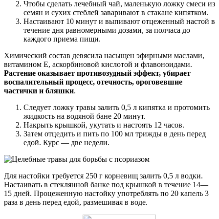
Чтобы сделать лечебный чай, маленькую ложку смеси из
семян и сухих стеблей заваривают в стакане кипятком.
Настаивают 10 минут и выпивают отцеженный настой в
течение дня равномерными дозами, за полчаса до
каждого приема пищи.
Химический состав девясила насыщен эфирными маслами,
витамином Е, аскорбиновой кислотой и флавоноидами.
Растение оказывает противозудный эффект, убирает
воспалительный процесс, отечность, ороговевшие
частички и бляшки
.
Следует ложку травы залить 0,5 л кипятка и протомить
жидкость на водяной бане 20 минут.
Накрыть крышкой, укутать и настоять 12 часов.
Затем отцедить и пить по 100 мл трижды в день перед
едой. Курс — две недели.
Для настойки требуется 250 г корневищ залить 0,5 л водки.
Настаивать в стеклянной банке под крышкой в течение 14—
15 дней. Процеженную настойку употреблять по 20 капель 3
раза в день перед едой, размешивая в воде.