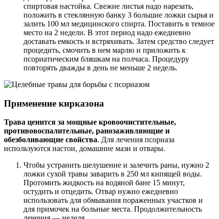
спиртовая настойка. Свежие листья надо нарезать,
положить в стеклянную банку 3 большие ложки сырья и
залить 100 мл медицинского спирта. Поставить в темное
место на 2 недели. В этот период надо ежедневно
доставать емкость и встряхивать. Затем средство следует
процедить, смочить в нем марлю и приложить к
псориатическим бляшкам на полчаса. Процедуру
повторять дважды в день не меньше 2 недель.
Применение кирказона
Трава ценится за мощные кровоочистительные,
противовоспалительные, ранозаживляющие и
обезболивающие свойства
. Для лечения псориаза
используются настои, домашние мази и отвары.
Чтобы устранить шелушение и залечить раны, нужно 2
ложки сухой травы заварить в 250 мл кипящей воды.
Протомить жидкость на водяной бане 15 минут,
остудить и отцедить. Отвар нужно ежедневно
использовать для обмывания пораженных участков и
для примочек на больные места. Продолжительность
лечения — неделя.