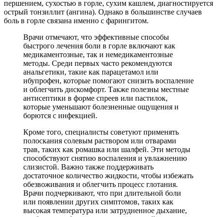
першением, сухостью в горле, сухим кашлем, диагностируется
острый тонзиллит (ангина). Однако в большинстве случаев
боль в горле связана именно с фарингитом.
Врачи отмечают, что эффективные способы
быстрого лечения боли в горле включают как
медикаментозные, так и немедикаментозные
методы. Среди первых часто рекомендуются
анальгетики, такие как парацетамол или
ибупрофен, которые помогают снизить воспаление
и облегчить дискомфорт. Также полезны местные
антисептики в форме спреев или пастилок,
которые уменьшают болезненные ощущения и
борются с инфекцией.
Кроме того, специалисты советуют применять
полоскания солевым раствором или отварами
трав, таких как ромашка или шалфей. Эти методы
способствуют снятию воспаления и увлажнению
слизистой. Важно также поддерживать
достаточное количество жидкости, чтобы избежать
обезвоживания и облегчить процесс глотания.
Врачи подчеркивают, что при длительной боли
или появлении других симптомов, таких как
высокая температура или затрудненное дыхание,