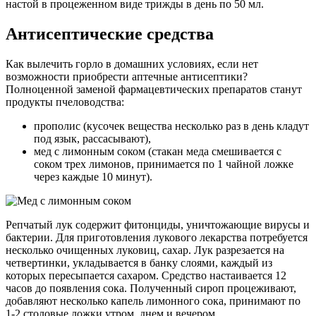
настой в процеженном виде трижды в день по 50 мл.
Антисептические средства
Как вылечить горло в домашних условиях, если нет
возможности приобрести аптечные антисептики?
Полноценной заменой фармацевтических препаратов станут
продукты пчеловодства:
прополис (кусочек вещества несколько раз в день кладут
под язык, рассасывают),
мед с лимонным соком (стакан меда смешивается с
соком трех лимонов, принимается по 1 чайной ложке
через каждые 10 минут).
Репчатый лук содержит фитонциды, уничтожающие вирусы и
бактерии. Для приготовления лукового лекарства потребуется
несколько очищенных луковиц, сахар. Лук разрезается на
четвертинки, укладывается в банку слоями, каждый из
которых пересыпается сахаром. Средство настаивается 12
часов до появления сока. Полученный сироп процеживают,
добавляют несколько капель лимонного сока, принимают по
1-2 столовые ложки утром, днем и вечером.