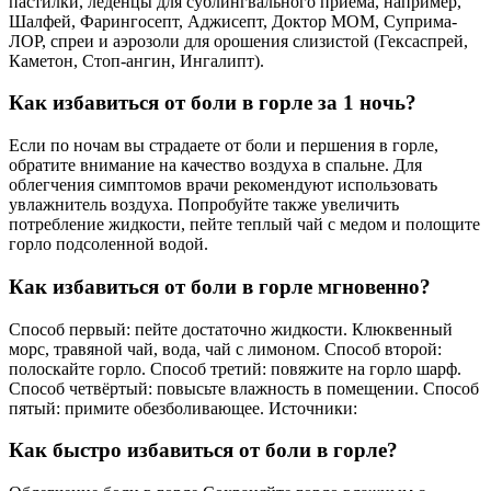
пастилки, леденцы для сублингвального приема, например,
Шалфей, Фарингосепт, Аджисепт, Доктор МОМ, Суприма-
ЛОР, спреи и аэрозоли для орошения слизистой (Гексаспрей,
Каметон, Стоп-ангин, Ингалипт).
Как избавиться от боли в горле за 1 ночь?
Если по ночам вы страдаете от боли и першения в горле,
обратите внимание на качество воздуха в спальне. Для
облегчения симптомов врачи рекомендуют использовать
увлажнитель воздуха. Попробуйте также увеличить
потребление жидкости, пейте теплый чай с медом и полощите
горло подсоленной водой.
Как избавиться от боли в горле мгновенно?
Способ первый: пейте достаточно жидкости. Клюквенный
морс, травяной чай, вода, чай с лимоном. Способ второй:
полоскайте горло. Способ третий: повяжите на горло шарф.
Способ четвёртый: повысьте влажность в помещении. Способ
пятый: примите обезболивающее. Источники:
Как быстро избавиться от боли в горле?