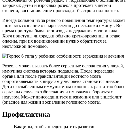
Осложнения от розеолы редки. У подавляющего большинства
здоровых детей и взрослых розеола протекает в легкой
степени, восстановление происходит быстро и полностью.
Иногда больной из-за резкого повышения температуры может
потерять сознание от пары секунд до нескольких минут. Во
время приступа бывают эпизоды недержания мочи и кала.
Хотя приступы лихорадки обычно кратковременны и редко
опасны, при их возникновении нужно обратиться за
неотложной помощью.
Розеола может вызвать более серьезные осложнения у людей,
иммунная система которых подавлена. После пересадки
органа или после трансплантации костного мозга
сопротивляемость к вирусам у человека становится низкой.
Дети с ослабленным иммунитетом склонны к развитию более
серьезных случаев заболевания и им тяжелее бороться с
недугом. Может присоединиться пневмония или энцефалит
(опасное для жизни воспаление головного мозга).
Профилактика
Вакцины, чтобы предотвратить развитие