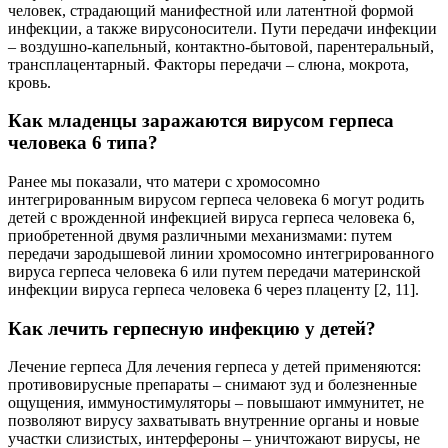
человек, страдающий манифестной или латентной формой
инфекции, а также вирусоносители. Пути передачи инфекции
– воздушно-капельный, контактно-бытовой, парентеральный,
трансплацентарный. Факторы передачи – слюна, мокрота,
кровь.
Как младенцы заражаются вирусом герпеса
человека 6 типа?
Ранее мы показали, что матери с хромосомно
интегрированным вирусом герпеса человека 6 могут родить
детей с врожденной инфекцией вируса герпеса человека 6,
приобретенной двумя различными механизмами: путем
передачи зародышевой линии хромосомно интегрированного
вируса герпеса человека 6 или путем передачи материнской
инфекции вируса герпеса человека 6 через плаценту [2, 11].
Как лечить герпесную инфекцию у детей?
Лечение герпеса Для лечения герпеса у детей применяются:
противовирусные препараты – снимают зуд и болезненные
ощущения, иммуностимуляторы – повышают иммунитет, не
позволяют вирусу захватывать внутренние органы и новые
участки слизистых, интерфероны – уничтожают вирусы, не