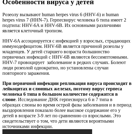
Особенности вируса у детей
Розеолу вызывают human herpes virus 6 (HHV-6) и human
herpes virus 7 (HHN-7). Герпесвирус человека 6 типа имеет 2
подтипа: HHV-6A и HHV-6B. Их основными различиями
является клеточный тропизм.
HHV-6A ассоциируется с инфекцией у взрослых, страдающих
иммунодефицитом. HHV-6B является причиной розеолы у
младенцев. У детей старшего возраста большинство
первичных инфекций с HHV-6B являются бессимптомными.
HHV-7 провоцирует заболевание в редких случаях. Болеют
люди розеолой однократно, но установлены случаи
повторного заражения.
При первичной инфекции репликация вируса происходит в
лейкоцитах и слюнных железах, поэтому вирус герпеса
человека 6 типа в большом количестве содержится в
слюне
. Исследование ДНК герпесвируса 6 и 7 типа в
образцах слюны во время острой фазы заболевания и в период
выздоровления показало более высокое содержание его у
детей в возрасте 3-9 лет по сравнению со взрослыми. Это
свидетельствует о том, что дети являются вероятными
источниками инфекции.