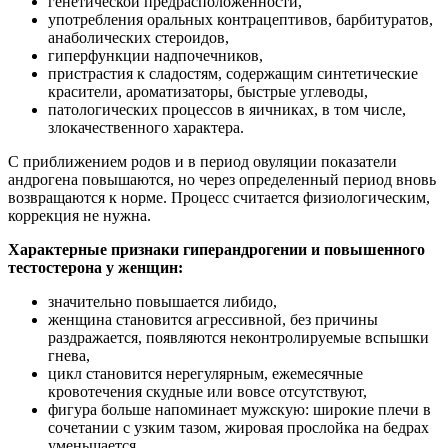
генетической предрасположенности,
употребления оральных контрацептивов, барбитуратов,
анаболических стероидов,
гиперфункции надпочечников,
пристрастия к сладостям, содержащим синтетические
красители, ароматизаторы, быстрые углеводы,
патологических процессов в яичниках, в том числе,
злокачественного характера.
С приближением родов и в период овуляции показатели
андрогена повышаются, но через определенный период вновь
возвращаются к норме. Процесс считается физиологическим,
коррекция не нужна.
Характерные признаки гиперандрогении и повышенного
тестостерона у женщин:
значительно повышается либидо,
женщина становится агрессивной, без причины
раздражается, появляются неконтролируемые вспышки
гнева,
цикл становится нерегулярным, ежемесячные
кровотечения скудные или вовсе отсутствуют,
фигура больше напоминает мужскую: широкие плечи в
сочетании с узким тазом, жировая прослойка на бедрах
уменьшается,