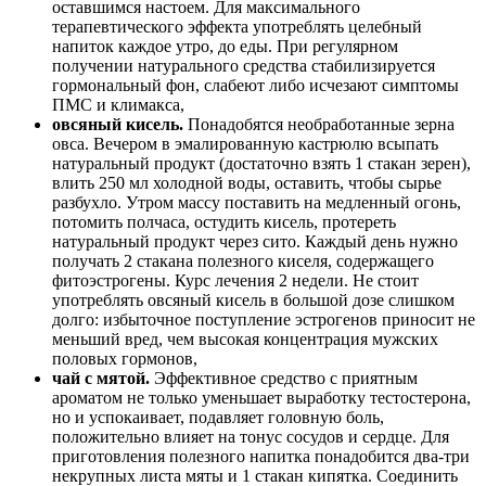
оставшимся настоем. Для максимального
терапевтического эффекта употреблять целебный
напиток каждое утро, до еды. При регулярном
получении натурального средства стабилизируется
гормональный фон, слабеют либо исчезают симптомы
ПМС и климакса,
овсяный кисель.
Понадобятся необработанные зерна
овса. Вечером в эмалированную кастрюлю всыпать
натуральный продукт (достаточно взять 1 стакан зерен),
влить 250 мл холодной воды, оставить, чтобы сырье
разбухло. Утром массу поставить на медленный огонь,
потомить полчаса, остудить кисель, протереть
натуральный продукт через сито. Каждый день нужно
получать 2 стакана полезного киселя, содержащего
фитоэстрогены. Курс лечения 2 недели. Не стоит
употреблять овсяный кисель в большой дозе слишком
долго: избыточное поступление эстрогенов приносит не
меньший вред, чем высокая концентрация мужских
половых гормонов,
чай с мятой.
Эффективное средство с приятным
ароматом не только уменьшает выработку тестостерона,
но и успокаивает, подавляет головную боль,
положительно влияет на тонус сосудов и сердце. Для
приготовления полезного напитка понадобится два-три
некрупных листа мяты и 1 стакан кипятка. Соединить