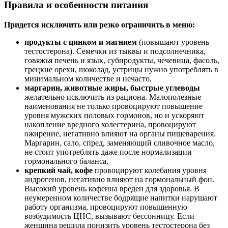
Правила и особенности питания
Придется исключить или резко ограничить в меню:
продукты с цинком и магнием
(повышают уровень
тестостерона). Семечки из тыквы и подсолнечника,
говяжья печень и язык, субпродукты, чечевица, фасоль,
грецкие орехи, шоколад, устрицы нужно употреблять в
минимальном количестве и нечасто,
маргарин, животные жиры, быстрые углеводы
желательно исключить из рациона. Малополезные
наименования не только провоцируют повышение
уровня мужских половых гормонов, но и ускоряют
накопление вредного холестерина, провоцируют
ожирение, негативно влияют на органы пищеварения.
Маргарин, сало, спред, заменяющий сливочное масло,
не стоит употреблять даже после нормализации
гормонального баланса,
крепкий чай, кофе
провоцируют колебания уровня
андрогенов, негативно влияют на гормональный фон.
Высокий уровень кофеина вреден для здоровья. В
неумеренном количестве бодрящие напитки нарушают
работу организма, провоцируют повышенную
возбудимость ЦНС, вызывают бессонницу. Если
женщина решила понизить уровень тестостерона без