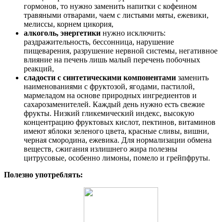
гормонов, то нужно заменить напитки с кофеином
травяными отварами, чаем с листьями мяты, ежевики,
мелиссы, корнем цикория,
алкоголь, энергетики
нужно исключить:
раздражительность, бессонница, нарушение
пищеварения, разрушение нервной системы, негативное
влияние на печень лишь малый перечень побочных
реакций,
сладости с синтетическими компонентами
заменить
наименованиями с фруктозой, ягодами, пастилой,
мармеладом на основе природных ингредиентов и
сахарозаменителей. Каждый день нужно есть свежие
фрукты. Низкий гликемический индекс, высокую
концентрацию фруктовых кислот, пектинов, витаминов
имеют яблоки зеленого цвета, красные сливы, вишни,
черная смородина, ежевика. Для нормализации обмена
веществ, сжигания излишнего жира полезны
цитрусовые, особенно лимоны, помело и грейпфруты.
Полезно употреблять: