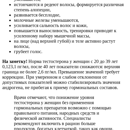
истончаются и редеют волосы, формируется различная
степень алопеции,
развивается бесплодие,
молочные железы уменьшаются,
усиливается сальность волос и кожи,
повышается выносливость, тренировки приводят к
усиленному набору мышечной массы,
на лице (над верхней губой) и теле активно растут
волосы,
грубеет голос.
На заметку!
Норма тестостерона у женщин с 20 до 39 лет
0,123,1 пг/мл, после 40 лет показатели снижаются: верхняя
граница не более 2,6 пг/мл. Превышение значений требует
коррекции. При умеренном и слабом отклонении от
допустимых показателей можно стабилизировать значения
андрогена, не прибегая к приему гормональных составов.
Врачи отмечают, что понижение уровня
тестостерона у женщин без применения
гормональных препаратов возможно с помощью
правильного питания, народных средств и
физической активности. Специалисты
рекомендуют включить в рацион больше
продуктов, богатых клетчаткой, таких как овощи,