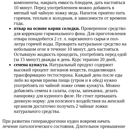
компоненты, накрыть емкость блюдцем, дать настояться
10 минут. Перед употреблением можно добавить в
мятный чай чайную ложку меда. Напиток приятно пить
горячим, теплым и холодным, в зависимости от времени
года,
отвар на основе корня солодки.
Проверенное средство
для коррекции гормонального фона. Для приготовления
отвара понадобится 2 ст. л. нарезанного сырья и пол-
литра горячей воды. Проварить натуральное средство на
небольшом огне в течение 10 минут, дать настояться.
Остывшую жидкость процедить, употреблять перед едой
(за 15 минут) дважды в день. Курс терапии 20 дней,
семена кунжута.
Натуральный продукт содержит
высокий процент лигнанов веществ, подавляющих
трансформацию тестостерона. Каждый день после еды
либо во время приема пищи (утром и в обед) нужно
употреблять по чайной ложке семян кунжута. Можно
добавлять семена в салаты, соусы, запеканки, делать
панировку для куриного филе. Не стоит превышать
дневную норму: для полезного воздействия на женский
организм достаточно получать 2 чайные ложки
натурального средства.
При развитии гиперандрогении нудно вовремя начать
лечение патологического состояния. Длительное превышение