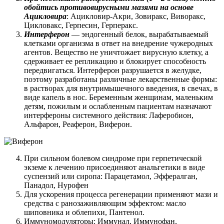
обойтись противовирусными мазями на основе
Ацикловира
: Ацикловир-Акри, Зовиракс, Виворакс,
Цикловакс, Герпесин, Герперакс.
Интерферон
— эндогенный белок, вырабатываемый
клетками организма в ответ на внедрение чужеродных
агентов. Вещество не уничтожает вирусную клетку, а
сдерживает ее репликацию и блокирует способность
передвигаться. Интерферон разрушается в желудке,
поэтому разработаны различные лекарственные формы:
в растворах для внутримышечного введения, в свечах, в
виде капель в нос. Беременным женщинам, маленьким
детям, пожилым и ослабленным пациентам назначают
интерфероны системного действия: Лаферобион,
Альфарон, Реаферон, Виферон.
При сильном болевом синдроме при герпетической
экземе к лечению присоединяют анальгетики в виде
суспензий или сиропа: Парацетамол, Эффералган,
Панадол, Нурофен
Для ускорения процесса регенерации применяют мази и
средства с ранозаживляющим эффектом: масло
шиповника и облепихи, Пантенол.
Иммуномодуляторы: Иммунал, Иммунофан,