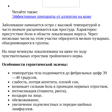
Читайте также:
Эффективные препараты от аллергии на коже
Заболевание начинается остро с высокой температурой и
часто вначале расценивается как простуда. Характерно
присутствие боли в области локализации вируса. Через
несколько часов на этом участке образуются мелкие пузырьки,
объединяющиеся в группы.
На лице везикулы локализованы на щеке по ходу
чувствительных отростков тройничного нерва.
Особенности герпетической экземы:
температура тела поднимается до фебрильных цифр 39
—40 градусов,
слабость, потеря аппетита, плохой сон,
возникает сильная боль в проекции нервных отростков,
интоксикация (тошнота, рвота),
волдыри на лице,
обезвоживание,
увеличение подчелюстных и передне-шейных
лимфоузлов.