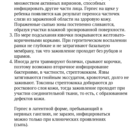
множеством активных вирионов, способных
инфицировать другие части лица. Герпес на щеке у
ребенка появляется как результат переноса частичек
слизи из зараженной области на здоровую кожу.
Пораженные сыпью зоны постепенно сливаются,
образуя участки влажной эрозированной поверхности.
По мере подсыхания язвочки покрываются желтовато-
коричневыми корками. При герпетическом воспалении
ранки не глубокие и не затрагивают базальную
мембрану, так что заживление проходит без рубцов и
шрамов.
Иногда дети травмируют болячки, срывают корочки,
поэтому возможно вторичное инфицирование
бактериями, в частности, стрептококком. Язвы
затягиваются гнойным экссудатом, кровоточат, долго не
заживают. Токсины стрептококка добираются до
росткового слоя кожи, тогда заживление проходит при
участии соединительной ткани, то есть, с образованием
дефектов кожи.
Герпес в латентной форме, пребывающий в
нервных ганглиях, не заразен, инфицироваться
можно только при клинических проявлениях
(сыпь).