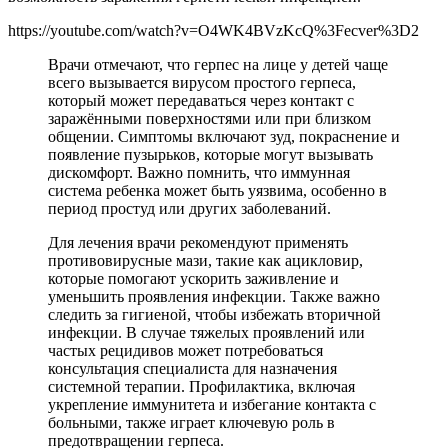
https://youtube.com/watch?v=O4WK4BVzKcQ%3Fecver%3D2
Врачи отмечают, что герпес на лице у детей чаще
всего вызывается вирусом простого герпеса,
который может передаваться через контакт с
заражёнными поверхностями или при близком
общении. Симптомы включают зуд, покраснение и
появление пузырьков, которые могут вызывать
дискомфорт. Важно помнить, что иммунная
система ребенка может быть уязвима, особенно в
период простуд или других заболеваний.
Для лечения врачи рекомендуют применять
противовирусные мази, такие как ацикловир,
которые помогают ускорить заживление и
уменьшить проявления инфекции. Также важно
следить за гигиеной, чтобы избежать вторичной
инфекции. В случае тяжелых проявлений или
частых рецидивов может потребоваться
консультация специалиста для назначения
системной терапии. Профилактика, включая
укрепление иммунитета и избегание контакта с
больными, также играет ключевую роль в
предотвращении герпеса.