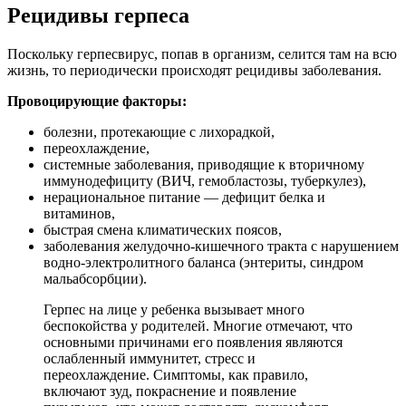
Рецидивы герпеса
Поскольку герпесвирус, попав в организм, селится там на всю
жизнь, то периодически происходят рецидивы заболевания.
Провоцирующие факторы:
болезни, протекающие с лихорадкой,
переохлаждение,
системные заболевания, приводящие к вторичному
иммунодефициту (ВИЧ, гемобластозы, туберкулез),
нерациональное питание — дефицит белка и
витаминов,
быстрая смена климатических поясов,
заболевания желудочно-кишечного тракта с нарушением
водно-электролитного баланса (энтериты, синдром
мальабсорбции).
Герпес на лице у ребенка вызывает много
беспокойства у родителей. Многие отмечают, что
основными причинами его появления являются
ослабленный иммунитет, стресс и
переохлаждение. Симптомы, как правило,
включают зуд, покраснение и появление