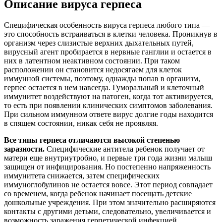
Описание вируса герпеса
Специфическая особенность вируса герпеса любого типа —
это способность встраиваться в клетки человека. Проникнув в
организм через слизистые верхних дыхательных путей,
вирусный агент пробирается в нервные ганглии и остается в
них в латентном неактивном состоянии. При таком
расположении он становится недосягаем для клеток
иммунной системы, поэтому, однажды попав в организм,
герпес остается в нем навсегда. Гуморальный и клеточный
иммунитет воздействуют на патоген, когда тот активируется,
то есть при появлении клинических симптомов заболевания.
При сильном иммунном ответе вирус долгие годы находится
в спящем состоянии, никак себя не проявляя.
Все типы герпеса отличаются высокой степенью
заразности.
Специфические антитела ребенок получает от
матери еще внутриутробно, и первые три года жизни малыш
защищен от инфицирования. Но постепенно напряженность
иммунитета снижается, затем специфических
иммуноглобулинов не остается вовсе. Этот период совпадает
со временем, когда ребенок начинает посещать детские
дошкольные учреждения. При этом значительно расширяются
контакты с другими детьми, следовательно, увеличивается и
возможность заражения герпетической инфекцией.