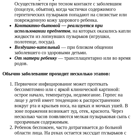
Осуществляется при тесном контакте с заболевшим
(поцелуи, объятия), когда частички содержимого
герпетических пузырьков попадают на слизистые или
поврежденную кожу здорового ребенка.
Контактно-бытовой — реализуется при
использовании предметов
, на которых оказались капли
жидкости из лопнувших пузырьков (игрушки,
полотенце, посуда).
Воздушно-капельный
— при близком общении
заболевшего со здоровыми детьми.
От матери ребенку
— трансплацентарно или во время
родов.
Обычно заболевание проходит несколько этапов:
Первичное инфицирование может протекать
бессимптомно или с яркой клинической картиной:
острое начало, температура, недомогание. Герпес на
лице у детей имеет тенденцию к распространению
вокруг рта и крыльев носа, на щеках и мочках ушей. В
зоне поражения возникает зуд, отек, краснота. Через
несколько часов появляются мелкая пузырьковая сыпь с
прозрачным содержимым.
Ребенок беспокоен, часто дотрагивается до больной
области лица. На руках остается экссудат пузырьков с