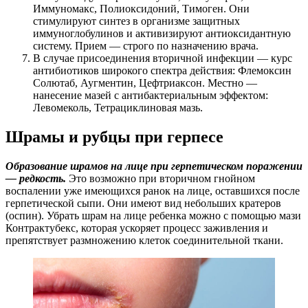
Иммуномакс, Полиоксидоний, Тимоген. Они
стимулируют синтез в организме защитных
иммуноглобулинов и активизируют антиоксидантную
систему. Прием — строго по назначению врача.
В случае присоединения вторичной инфекции — курс
антибиотиков широкого спектра действия: Флемоксин
Солютаб, Аугментин, Цефтриаксон. Местно —
нанесение мазей с антибактериальным эффектом:
Левомеколь, Тетрациклиновая мазь.
Шрамы и рубцы при герпесе
Образование шрамов на лице при герпетическом поражении
— редкость.
Это возможно при вторичном гнойном
воспалении уже имеющихся ранок на лице, оставшихся после
герпетической сыпи. Они имеют вид небольших кратеров
(оспин). Убрать шрам на лице ребенка можно с помощью мази
Контрактубекс, которая ускоряет процесс заживления и
препятствует размножению клеток соединительной ткани.