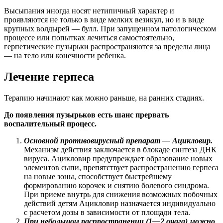
Высыпания иногда носят нетипичный характер и
проявляются не только в виде мелких везикул, но и в виде
крупных волдырей — булл. При запущенном патологическом
процессе или попытках лечиться самостоятельно,
герпетические пузырьки распространяются за пределы лица
— на тело или конечности ребенка.
Лечение герпеса
Терапию начинают как можно раньше, на ранних стадиях.
До появления пузырьков есть шанс прервать
воспалительный процесс.
Основной противовирусный препарат — Ацикловир.
Механизм действия заключается в блокаде синтеза ДНК
вируса. Ацикловир предупреждает образование новых
элементов сыпи, препятствует распространению герпеса
на новые зоны, способствует быстрейшему
формированию корочек и снятию болевого синдрома.
При приеме внутрь для снижения возможных побочных
действий детям Ацикловир назначается индивидуально
с расчетом дозы в зависимости от площади тела.
При небольшом распространении (1—2 очага) можно