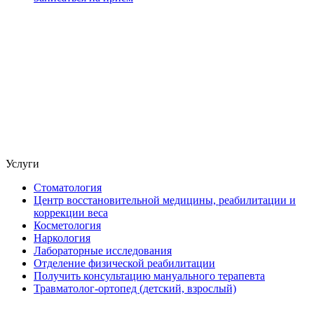
Услуги
Стоматология
Центр восстановительной медицины, реабилитации и
коррекции веса
Косметология
Наркология
Лабораторные исследования
Отделение физической реабилитации
Получить консультацию мануального терапевта
Травматолог-ортопед (детский, взрослый)