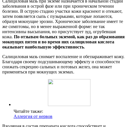
Салициловая мазь при экземе назначается в начальной стадии
заболевания в острой фазе или при хроническом течении
болезни. В острую стадию участки кожи краснеют и отекают,
затем появляется сыпь с пузырьками, которые лопаются,
образуя мокнущие эрозии. Хроническое заболевание имеет те
же симптомы, но в менее выраженной форме: не так
интенсивны высыпания, но присутствует зуд, огрубевшая
кожа.
По отзывам больных экземой, как раз до образования
мокнущих пятен и во время них салициловая кислота
оказывает наибольшую эффективность
.
Салициловая мазь снимает воспаление и обеззараживает кожу.
Благодаря своему подсушивающему эффекту и способности
снижать секрецию сальных и потовых желез, она может
применяться при мокнущих экземах.
Читайте также:
Аллергия от нервов
Входящая в состав препарата кислота способствует и