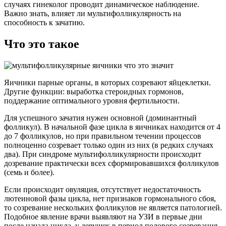
случаях гинеколог проводит динамическое наблюдение.
Важно знать, влияет ли мультифолликулярность на
способность к зачатию.
Что это такое
Яичники парные органы, в которых созревают яйцеклетки.
Другие функции: выработка стероидных гормонов,
поддержание оптимального уровня фертильности.
Для успешного зачатия нужен основной (доминантный
фолликул). В начальной фазе цикла в яичниках находится от 4
до 7 фолликулов, но при правильном течении процессов
полноценно созревает только один из них (в редких случаях
два). При синдроме мультифолликулярности происходит
дозревание практически всех сформировавшихся фолликулов
(семь и более).
Если происходит овуляция, отсутствует недостаточность
лютеиновой фазы цикла, нет признаков гормонального сбоя,
то созревание нескольких фолликулов не является патологией.
Подобное явление врачи выявляют на УЗИ в первые дни
после начала цикла, у девушек в период полового созревания.